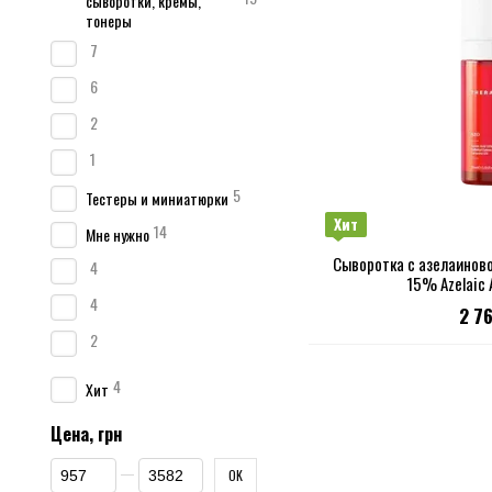
сыворотки, кремы,
тонеры
7
6
2
1
5
Тестеры и миниатюрки
Хит
14
Мне нужно
Сыворотка с азелаиново
4
15% Azelaic 
4
2 7
2
4
Хит
Цена, грн
От Цена, грн
До Цена, грн
OK