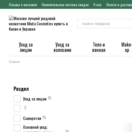
Перейти к основному контенту
Отзывы о магазине
Накопительная система скидок
О нас
Оплата и достав
Уход за
Уход за
Тело и
Make
лицом
волосами
ванная
up
Главная
Раздел
15
Уход за лицом
2
15
Сыворотки
Основной уход:
15