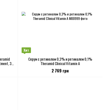
Хит
eramid
Серум с ретинолом 0,3% и ретиналем 0,1%
tment, 30
Theramid Clinical Vitamin A
2 769 грн