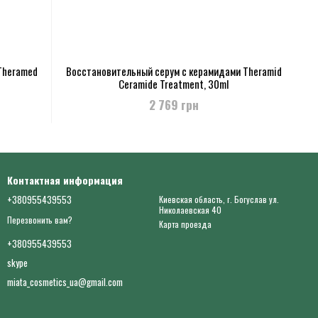
Theramed
Восстановительный серум с керамидами Theramid
Ceramide Treatment, 30ml
2 769 грн
Контактная информация
+380955439553
Киевская область, г. Богуслав ул.
Николаевская 40
Перезвонить вам?
Карта проезда
+380955439553
skype
miata_cosmetics_ua@gmail.com