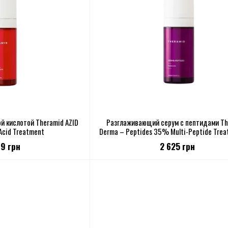
й кислотой Theramid AZID
Разглаживающий серум с пептидами Th
Acid Treatment
Derma – Peptides 35% Multi-Peptide Trea
мл
69 грн
2 625 грн