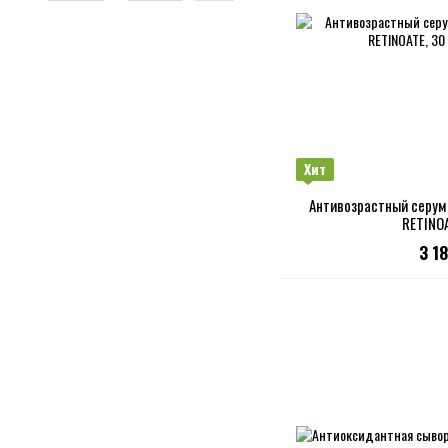
Хит
Антивозрастный серум 
RETINOA
3 1