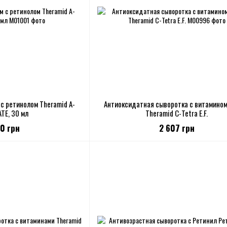
с ретинолом Theramid A-
Антиоксидатная сыворотка с витамино
TE, 30 мл
Theramid C-Tetra E.F.
80 грн
2 607 грн