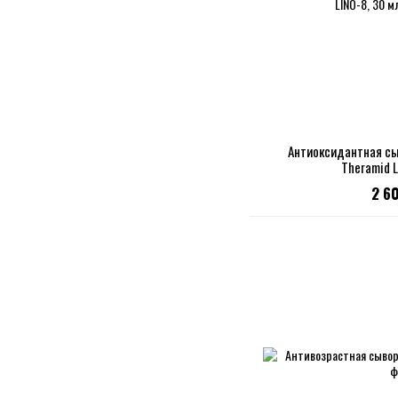
Антиоксидантная сы
Theramid L
2 6