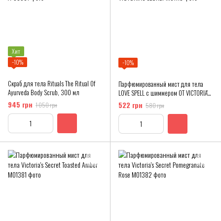
Хит
−10%
−10%
Скраб для тела Rituals The Ritual Of
Парфюмированный мист для тела
Ayurveda Body Scrub, 300 мл
LOVE SPELL с шиммером ОТ VICTORIA'S
SECRET
945 грн
522 грн
1 050 грн
580 грн