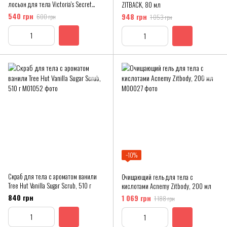
лосьон для тела Victoria's Secret
ZITBACK, 80 мл
Pomegranate Rose
540 грн
948 грн
600 грн
1 053 грн
−10%
Скраб для тела с ароматом ванили
Очищающий гель для тела с
Tree Hut Vanilla Sugar Scrub, 510 г
кислотами Acnemy Zitbody, 200 мл
840 грн
1 069 грн
1 188 грн