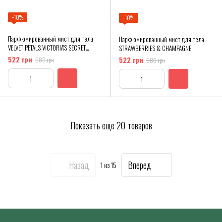
−10%
−10%
Парфюмированный мист для тела
Парфюмированный мист для тела
VELVET PETALS VICTORIA'S SECRET
STRAWBERRIES & CHAMPAGNE
FRAGRANCE MIST, 250 мл
VICTORIA'S SECRET FRAGRANCE MIST,
522 грн
522 грн
580 грн
580 грн
250 ML
Показать еще 20 товаров
Назад
Вперед
1
из 15