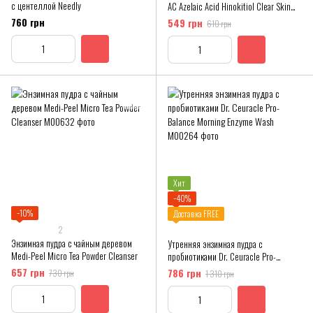
с центеллой Needly
AC Azelaic Acid Hinokitiol Clear Skin
Serum
760 грн
549 грн
610 грн
Хит
−40%
−10%
Доставка FREE
2
Энзимная пудра с чайным деревом
Утренняя энзимная пудра с
Medi-Peel Micro Tea Powder Cleanser
пробиотиками Dr. Ceuracle Pro-
Balance Morning Enzyme Wash
657 грн
786 грн
730 грн
1 310 грн