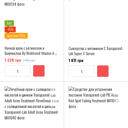
Хит
−15%
Доставка FREE
1
Ночной крем с ретинолом и
Сыворотка с витамином C Transparent-
бакучиолом By Wishtrend Vitamin A-
Lab Super C Serum
mazing Bakuchiol Night Cream
1 228 грн
1 611 грн
1 445 грн