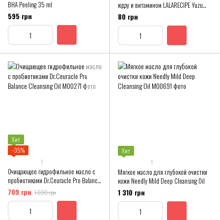
BHA Peeling 35 ml
юдзу и витамином LALARECIPE Yuzu
Vita C Ampoule Pad
595 грн
80 грн
Хит
−35%
Хит
1
1
Очищающее гидрофильное масло с
Мягкое масло для глубокой очистки
пробиотиками Dr.Ceuracle Pro Balance
кожи Needly Mild Deep Cleansing Oil
Cleansing Oil
709 грн
1 310 грн
1 090 грн