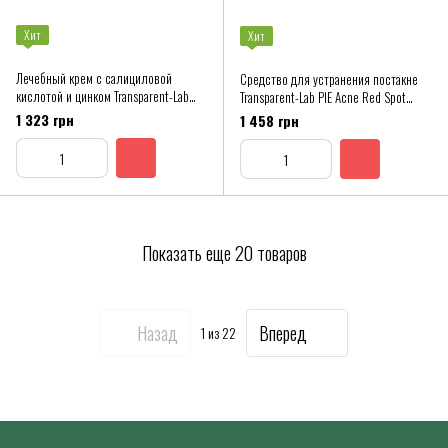
Хит
Хит
Лечебный крем с салициловой
Средство для устранения постакне
кислотой и цинком Transparent-Lab
Transparent-Lab PIE Acne Red Spot
Adult Acne Treatment Лечебный крем
Fading Treatment
1 323 грн
1 458 грн
с салициловой кислотой и цинком
Transparent-Lab Adult Acne Treatment
Показать еще 20 товаров
Назад
Вперед
1
из 22