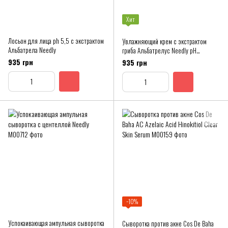
Хит
Лосьон для лица ph 5,5 с экстрактом
Увлажняющий крем с экстрактом
Альбатрела Needly
гриба Альбатрелус Needly pH
Balancing Rich Cream
935 грн
935 грн
−10%
Успокаивающая ампульная сыворотка
Сыворотка против акне Cos De Baha