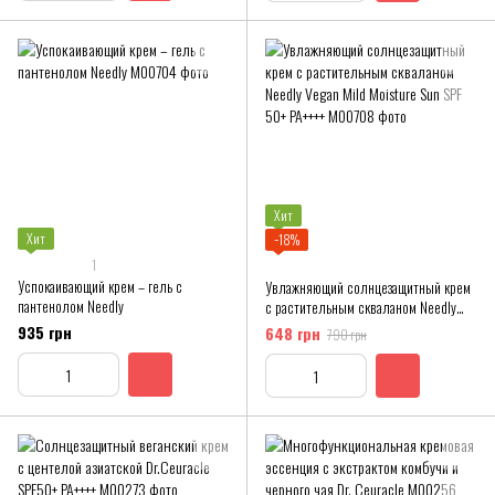
Хит
Хит
−18%
1
Успокаивающий крем – гель с
Увлажняющий солнцезащитный крем
пантенолом Needly
с растительным скваланом Needly
Vegan Mild Moisture Sun SPF 50+
935 грн
648 грн
790 грн
PA++++