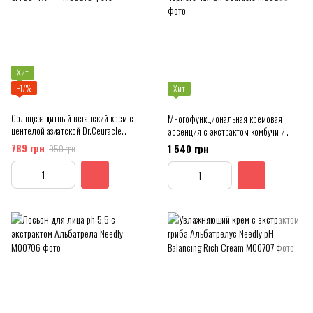
Хит
−17%
Хит
Солнцезащитный веганский крем с
Многофункциональная кремовая
центелой азиатской Dr.Ceuracle
эссенция с экстрактом комбучи и
SPF50+ PA++++
черного чая Dr. Ceuracle
789 грн
1 540 грн
950 грн