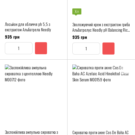
Хіт
Лосьйон для обличчя ph 5,5 з
Зволожуючий крем з екстрактом гриба
екстрактом Альбатрела Needly
Альбатрелус Needly pH Balancing Rich
Cream
935 грн
935 грн
Заспокійлива ампульна сироватка з
Сироватка проти акне Cos De Baha AC