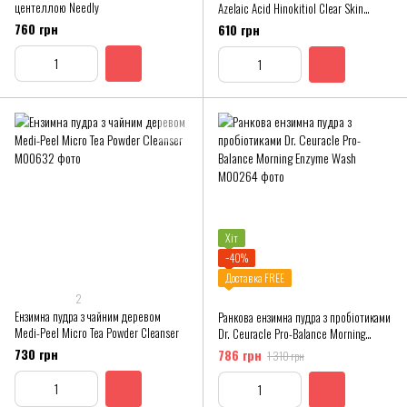
центеллою Needly
Azelaic Acid Hinokitiol Clear Skin
Serum
760 грн
610 грн
Хіт
−40%
Доставка FREE
2
Ензимна пудра з чайним деревом
Ранкова ензимна пудра з пробіотиками
Medi-Peel Micro Tea Powder Cleanser
Dr. Ceuracle Pro-Balance Morning
Enzyme Wash
730 грн
786 грн
1 310 грн