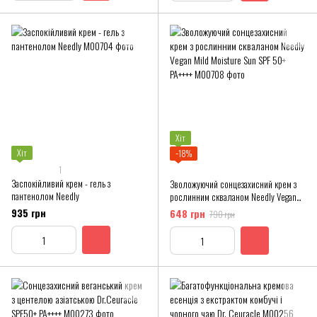
Хіт
Хіт
−18%
1
Заспокійливий крем - гель з
Зволожуючий сонцезахисний крем з
пантенолом Needly
рослинним скваланом Needly Vegan
Mild Moisture Sun SPF 50+ PA++++
935 грн
648 грн
790 грн