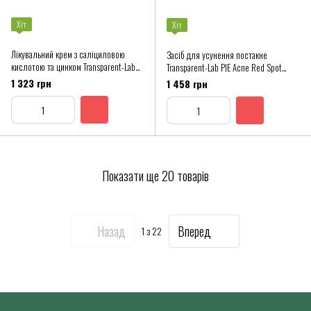
Хіт
Хіт
Лікувальний крем з саліциловою
Засіб для усунення постакне
кислотою та цинком Transparent-Lab
Transparent-Lab PIE Acne Red Spot
Adult Acne Treatment
Fading Treatment
1 323 грн
1 458 грн
Показати ще 20 товарів
Назад
Вперед
1
з 22