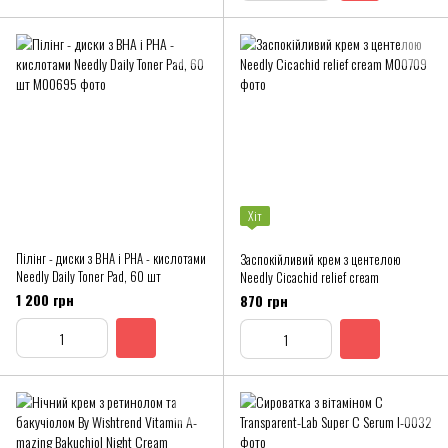
Хіт
Пілінг - диски з BHA і PHA - кислотами
Заспокійливий крем з центелою
Needly Daily Toner Pad, 60 шт
Needly Cicachid relief cream
1 200 грн
870 грн