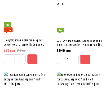
Хіт
−17%
Хіт
Сонцезахисний веганський крем з
Багатофункціональна кремова есенція
центелою азіатською Dr.Ceuracle
з екстрактом комбучі і чорного чаю Dr.
SPF50+ PA++++
Ceuracle
789 грн
1 540 грн
950 грн