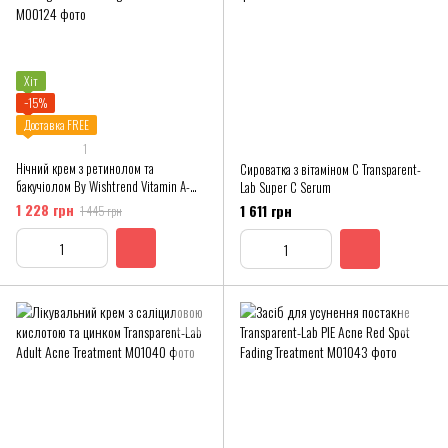
Хіт
−15%
Доставка FREE
1
Нічний крем з ретинолом та
Сироватка з вітаміном С Transparent-
бакучіолом By Wishtrend Vitamin A-
Lab Super C Serum
mazing Bakuchiol Night Cream
1 228 грн
1 611 грн
1 445 грн