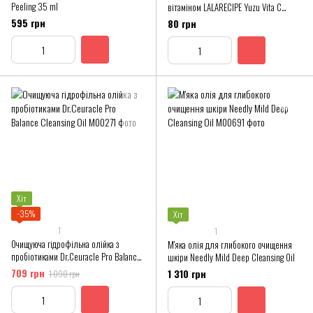
Peeling 35 ml
вітаміном LALARECIPE Yuzu Vita C
Ampoule Pad
595 грн
80 грн
Хіт
−35%
Хіт
1
1
Очищуюча гідрофільна олійка з
М'яка олія для глибокого очищення
пробіотиками Dr.Ceuracle Pro Balance
шкіри Needly Mild Deep Cleansing Oil
Cleansing Oil
709 грн
1 310 грн
1 090 грн