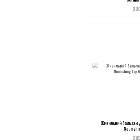
33
Живильний бальзам д
Nourishi
28