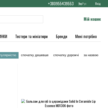
+380955439553
Укр
Рус
Вхід
Мій кошик
ИНКИ
Тестери та мініатюри
Бренди
Мені потрібно
опулярністю
спочатку дешевше
спочатку дорожчі
за назвою