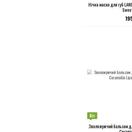
Нічна маска для губ LANE
Swee
19
Хіт
Зволожуючий бальзам для
Ceramid