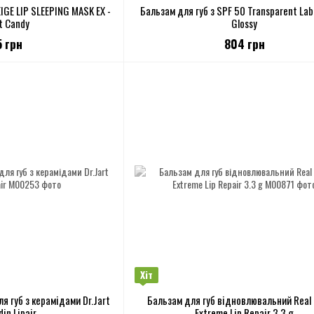
IGE LIP SLEEPING MASK EX -
Бальзам для губ з SPF 50 Transparent Lab
t Candy
Glossy
5 грн
804 грн
Хіт
 губ з керамідами Dr.Jart
Бальзам для губ відновлювальний Real 
in Lipair
Extreme Lip Repair 3.3 g