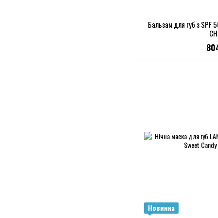
Бальзам для губ з SPF 5
CH
80
Новинка