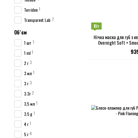
1
Torriden
7
Transparent Lab
Хіт
Обʼєм
Нічна маска для губ з к
1
Overnight Soft + Smoo
1 шт
93
1
1 ml
3
2 г
1
3 мл
3
3 г
2
3.3г
1
3,5 мл
1
3.5 g
1
4 г
4
5 г