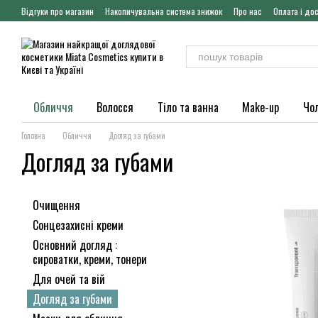
Перейти до основного контенту
Відгуки про магазин
Накопичувальна система знижок
Про нас
Оплата і до
Обличчя
Волосся
Тіло та ванна
Make-up
Чо
Головна
Обличчя
Догляд за губами
Догляд за губами
Очищення
Сонцезахисні креми
Основний догляд :
сироватки, креми, тонери
Для очей та вій
Догляд за губами