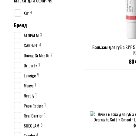
Маски для обличчя
4
Хіт
Бренд
3
ATOPALM
4
CARENEL
Бальзам для губ з SPF 5
R
2
Daeng Gi Meo Ri
80
1
Dr. Jart+
5
Laneige
1
Manyo
1
Needly
1
Papa Recipe
1
Real Barrier
3
SHEGLAM
4
Tocobo