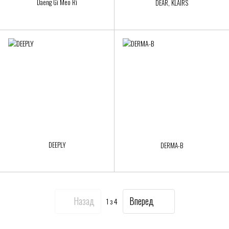
Daeng Gi Meo Ri
DEAR, KLAIRS
DEEPLY
DERMA-B
Назад
Вперед
1
з 4