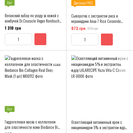
Хит
Доставка FREE
Веганский набор по уходу за кожей с
Сыворотка с экстрактом риса и
комбучей Dr.Ceuracle Vegan Kombucha
керамидами Anua 7 Rice Ceramide
Beginning Set
Hydrating Barrier Serum
1 310 грн
873 грн
970 грн
Хит
Гидрогелевая маска с коллагеном
Осветляющий витаминный крем с
для эластичности кожи Biodance Bio-
ниацинамидом 5% и экстрактом юдзу
Collagen Real Deep Mask (1 шт)
LALARECIPE Yuzu Vita C Cream