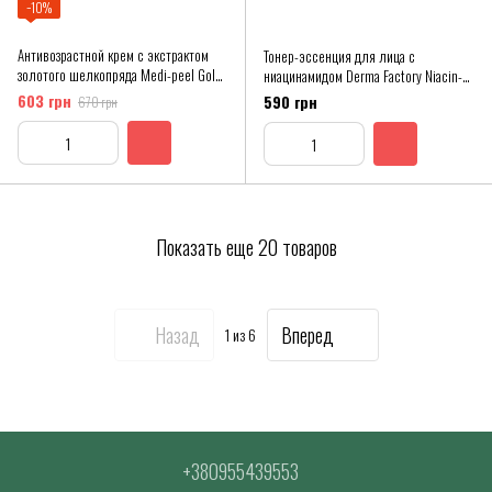
−10%
Антивозрастной крем с экстрактом
Тонер-эссенция для лица с
золотого шелкопряда Medi-peel Gold
ниацинамидом Derma Factory Niacin-
Age Tox Cream, 50 мл
Amide 11% Water Essence
603 грн
590 грн
670 грн
Показать еще 20 товаров
Назад
Вперед
1
из 6
+380955439553