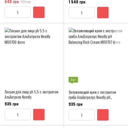
черного чая Dr. Ceuracle
648 грн
1 540 грн
790 грн
PA++++
Хит
Лосьон для лица ph 5,5 с экстрактом
Увлажняющий крем с экстрактом
Альбатрела Needly
гриба Альбатрелус Needly pH
Balancing Rich Cream
935 грн
935 грн