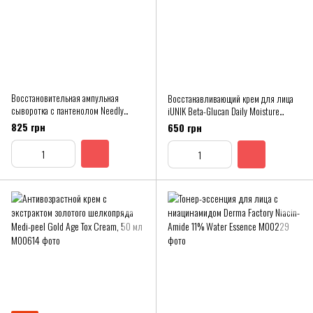
Восстановительная ампульная
Восстанавливающий крем для лица
сыворотка с пантенолом Needly
iUNIK Beta-Glucan Daily Moisture
Ampoule Real Active Panthenol Plus
Cream
825 грн
650 грн