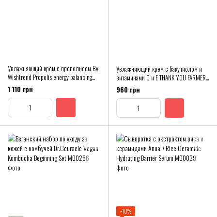
Увлажняющий крем с прополисом By
Увлажняющий крем с бакучиолом и
Wishtrend Propolis energy balancing
витаминами C и E THANK YOU FARMER
cream, 50 мл
BakuVita Barrier Cream 50 ml
1 110 грн
960 грн
−10%