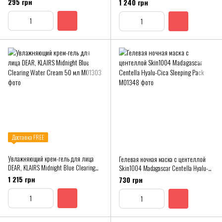
295 грн
1 240 грн
Доставка FREE
Увлажняющий крем-гель для лица
Гелевая ночная маска с центеллой
DEAR, KLAIRS Midnight Blue Clearing
Skin1004 Madagascar Centella Hyalu-
Water Cream 50 мл
Cica Sleeping Pack
1 215 грн
730 грн