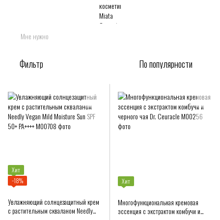
Мне нужно
Фильтр
По популярности
Хит
−18%
Хит
Увлажняющий солнцезащитный крем
Многофункциональная кремовая
с растительным скваланом Needly
эссенция с экстрактом комбучи и
Vegan Mild Moisture Sun SPF 50+