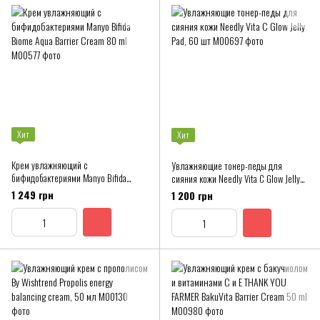
Хит
Хит
Крем увлажняющий с
Увлажняющие тонер-педы для
бифидобактериями Manyo Bifida
сияния кожи Needly Vita C Glow Jelly
Biome Aqua Barrier Cream 80 ml
Pad, 60 шт
1 249 грн
1 200 грн