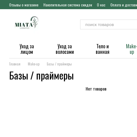
Перейти к основному контенту
Отзывы о магазине
Накопительная система скидок
О нас
Оплата и достав
Уход за
Уход за
Тело и
Make
лицом
волосами
ванная
up
Главная
Make-up
Базы / праймеры
Базы / праймеры
Нет товаров