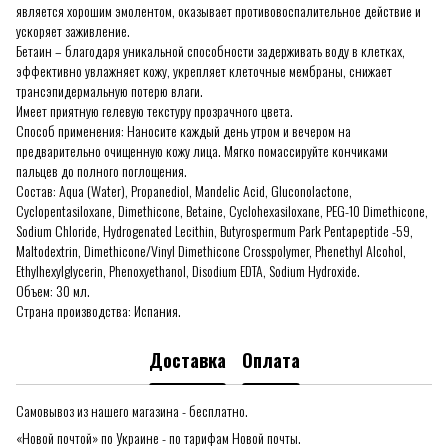
является хорошим эмолентом, оказывает противовоспалительное действие и
ускоряет заживление.
Бетаин – благодаря уникальной способности задерживать воду в клетках,
эффективно увлажняет кожу, укрепляет клеточные мембраны, снижает
трансэпидермальную потерю влаги.
Имеет приятную гелевую текстуру прозрачного цвета.
Способ применения: Наносите каждый день утром и вечером на
предварительно очищенную кожу лица. Мягко помассируйте кончиками
пальцев до полного поглощения.
Состав: Aqua (Water), Propanediol, Mandelic Acid, Gluconolactone,
Cyclopentasiloxane, Dimethicone, Betaine, Cyclohexasiloxane, PEG-10 Dimethicone,
Sodium Chloride, Hydrogenated Lecithin, Butyrospermum Park Pentapeptide -59,
Maltodextrin, Dimethicone/Vinyl Dimethicone Crosspolymer, Phenethyl Alcohol,
Ethylhexylglycerin, Phenoxyethanol, Disodium EDTA, Sodium Hydroxide.
Объем: 30 мл.
Страна производства: Испания.
Доставка
Оплата
Самовывоз из нашего магазина - бесплатно.
«Новой почтой» по Украине - по тарифам Новой почты.