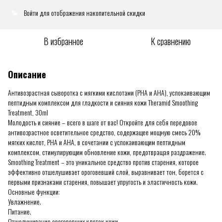
Войти
для отображения накопительной скидки
%
В избранное
К сравнению
Описание
Антивозрастная сыворотка с мягкими кислотами (PHA и AHA), успокаивающим
пептидным комплексом для гладкости и сияния кожи Theramid Smoothing
Treatment, 30ml
Молодость и сияние – всего в шаге от вас! Откройте для себя передовое
антивозрастное осветительное средство, содержащее мощную смесь 20%
мягких кислот, PHA и AHA, в сочетании с успокаивающим пептидным
комплексом, стимулирующим обновление кожи, предотвращая раздражение.
Smoothing Treatment – ​​это уникальное средство против старения, которое
эффективно отшелушивает ороговевший слой, выравнивает тон, борется с
первыми признаками старения, повышает упругость и эластичность кожи.
Основные функции:
Увлажнение.
Питание.
Отшелушивание ороговевших клеток кожи.