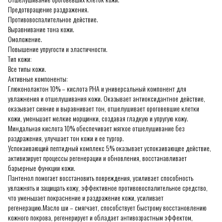
Предотвращение раздражения.
Противовоспалительное действие.
Выравнивание тона кожи.
Омоложение.
Повышение упругости и эластичности.
Тип кожи:
Все типы кожи.
Активные компоненты:
Глюконолактон 10% – кислота PHA и универсальный компонент для
увлажнения и отшелушивания кожи. Оказывает антиоксидантное действие,
оказывает сияние и выравнивает тон, отшелушивает ороговевшие клетки
кожи, уменьшает мелкие морщинки, создавая гладкую и упругую кожу.
Миндальная кислота 10% обеспечивает мягкое отшелушивание без
раздражения, улучшает тон кожи и ее тургор.
Успокаивающий пептидный комплекс 5% оказывает успокаивающее действие,
активизирует процессы регенерации и обновления, восстанавливает
барьерные функции кожи.
Пантенол помогает восстановить повреждения, усиливает способность
увлажнять и защищать кожу, эффективное противовоспалительное средство,
что уменьшает покраснение и раздражение кожи, усиливает
регенерацию.Масло ши – смягчает, способствует быстрому восстановлению
кожного покрова, регенерирует и обладает антивозрастным эффектом,