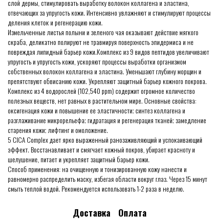
слой дермы, стимулировать выработку волокон коллагена и эластина,
отвечающих за упругость кожи. Интенсивно увлажняют и стимулируют процессы
деления клеток и регенерацию кожи.
Измельченные листья полыни и зеленого чая оказывают действие мягкого
скраба, деликатно полируют не травмируя поверхность эпидермиса и не
повреждая липидный барьер кожи.Комплекс из 9 видов пептидов увеличивают
упругость и упругость кожи, ускоряют процессы выработки организмом
собственных волокон коллагена и эластина. Уменьшают глубину морщин и
препятствуют обвисанию кожи. Укрепляют защитный барьер кожного покрова.
Комплекс из 4 водорослей (102,540 ppm) содержит огромное количество
полезных веществ, нет равных в растительном мире. Основные свойства:
оксигенация кожи и повышение ее эластичности; синтез коллагена и
разглаживание микрорельефа; гидратация и регенерация тканей; замедление
старения кожи; лифтинг и омоложение.
5 CICA Complex дает ярко выраженный ранозаживляющий и успокаивающий
эффект. Восстанавливает и смягчает кожный покров, убирает красноту и
шелушение, питает и укрепляет защитный барьер кожи.
Способ применения: на очищенную и тонизированную кожу нанести и
равномерно распределить маску, избегая области вокруг глаз. Через 15 минут
смыть теплой водой. Рекомендуется использовать 1-2 раза в неделю.
Доставка
Оплата