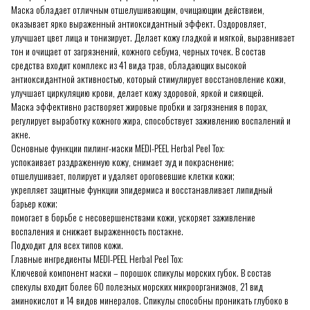
Маска обладает отличным отшелушивающим, очищающим действием,
оказывает ярко выраженный антиоксидантный эффект. Оздоровляет,
улучшает цвет лица и тонизирует. Делает кожу гладкой и мягкой, выравнивает
тон и очищает от загрязнений, кожного себума, черных точек. В состав
средства входит комплекс из 41 вида трав, обладающих высокой
антиоксидантной активностью, который стимулирует восстановление кожи,
улучшает циркуляцию крови, делает кожу здоровой, яркой и сияющей.
Маска эффективно растворяет жировые пробки и загрязнения в порах,
регулирует выработку кожного жира, способствует заживлению воспалений и
акне.
Основные функции пилинг-маски MEDI-PEEL Herbal Peel Tox:
успокаивает раздраженную кожу, снимает зуд и покраснение;
отшелушивает, полирует и удаляет ороговевшие клетки кожи;
укрепляет защитные функции эпидермиса и восстанавливает липидный
барьер кожи;
помогает в борьбе с несовершенствами кожи, ускоряет заживление
воспаления и снижает выраженность постакне.
Подходит для всех типов кожи.
Главные ингредиенты MEDI-PEEL Herbal Peel Tox:
Ключевой компонент маски – порошок спикулы морских губок. В состав
спекулы входит более 60 полезных морских микроорганизмов, 21 вид
аминокислот и 14 видов минералов. Спикулы способны проникать глубоко в