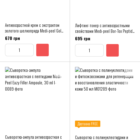
Антивозрастной крем с экстрактом
Лифтинг-тонер с антивозрастными
золотого шелкопряда Medi-peel Gold
свойствами Medi-peel Bor-Tox Peptide
Age Tox Cream, 50 мл
Toner, 180 мл
670 грн
695 грн
Доставка FREE
Сыворотка-ампула антивозрастная с
Сыворотка с полинуклеотидами и