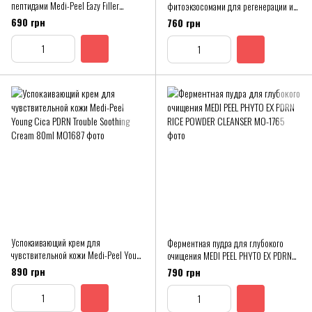
пептидами Medi-Peel Eazy Filler
фитоэкзосомами для регенерации и
Ampoule, 30 ml
восстановления эластичности кожи
690 грн
760 грн
50 мл
Успокаивающий крем для
Ферментная пудра для глубокого
чувствительной кожи Medi-Peel Young
очищения MEDI PEEL PHYTO EX PDRN
Cica PDRN Trouble Soothing Cream
RICE POWDER CLEANSER
890 грн
790 грн
80ml