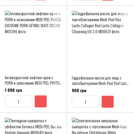
Антивозрастной лифтинг-крем с
Гидрофильное масло для лица с
PDRN и экзосомами MEDI PEEL PHYTO
лактобактериями Medi-Peel Red Lacto
EXOSOME PDRN LIFTING SHOT CREAM
Collagen Red Lacto Collagen Cleansing
1 090 грн
960 грн
Oil 2.0