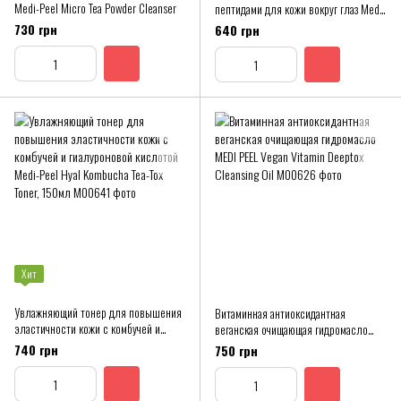
Medi-Peel Micro Tea Powder Cleanser
пептидами для кожи вокруг глаз Medi-
Peel Mezzo Filla Eye Serum
730 грн
640 грн
Хит
Увлажняющий тонер для повышения
Витаминная антиоксидантная
эластичности кожи с комбучей и
веганская очищающая гидромасло
гиалуроновой кислотой Medi-Peel
MEDI PEEL Vegan Vitamin Deeptox
740 грн
750 грн
Hyal Kombucha Tea-Tox Toner, 150мл
Cleansing Oil