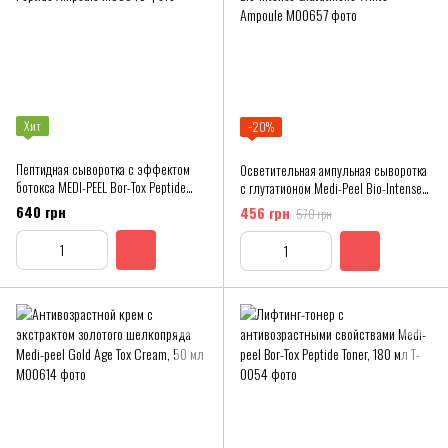
Хит
−20%
Пептидная сыворотка с эффектом
Осветительная ампульная сыворотка
ботокса MEDI-PEEL Bor-Tox Peptide
с глутатионом Medi-Peel Bio-Intense
Ampoule
Glutathione White Ampoule
640 грн
456 грн
570 грн