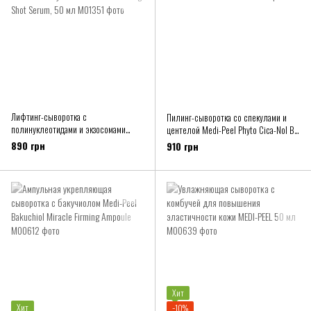
Лифтинг-сыворотка с
Пилинг-сыворотка со спекулами и
полинуклеотидами и экзосомами
центелой Medi-Peel Phyto Cica-Nol B5
MEDIPEEL+ Phyto Exosome PDRN Lifting
6000 Shot Serum
890 грн
910 грн
Shot Serum, 50 мл
Хит
Хит
−10%