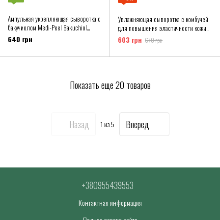
Ампульная укрепляющая сыворотка с
Увлажняющая сыворотка с комбучей
бакучиолом Medi-Peel Bakuchiol
для повышения эластичности кожи
Miracle Firming Ampoule
MEDI-PEEL 50 мл
640 грн
603 грн
670 грн
Показать еще 20 товаров
Назад
Вперед
1
из 5
+380955439553
Контактная информация
Полная версия сайта