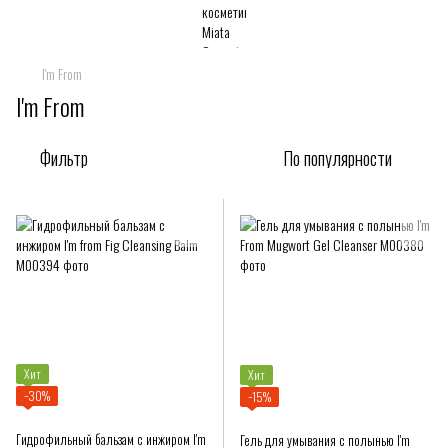
I'm From
I'm From
Фильтр
По популярности
Хит
Хит
−30%
−15%
Гидрофильный бальзам с инжиром I'm
Гель для умывания с полынью I'm