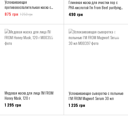
Успокаивающая
Глиняная маска для очистки пор с
противовоспалительная маска с
PHA-кислотой I'm From Beet purifying
полынью I'm From Mugwort Mask, 110
mask
875 грн
490 грн
1 250 грн
мл
Медовая маска для лица I'M FROM
Успокаивающая сыворотка с полынью
Honey Mask, 120 г
I`M FROM Mugwort Serum 30 мл
1 295 грн
1 235 грн