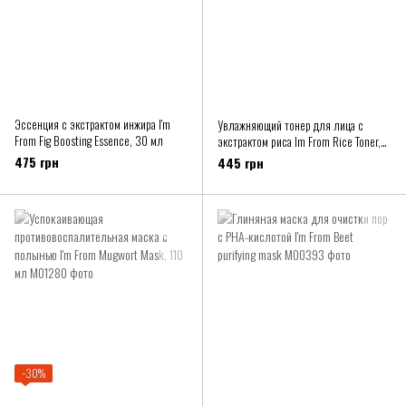
Эссенция с экстрактом инжира I'm
Увлажняющий тонер для лица с
From Fig Boosting Essence, 30 мл
экстрактом риса Im From Rice Toner,
30 мл
475 грн
445 грн
−30%