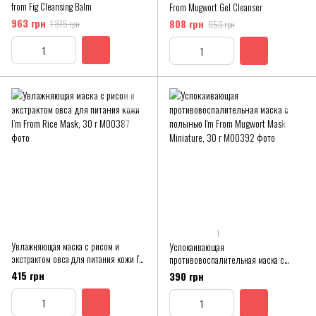
from Fig Cleansing Balm
From Mugwort Gel Cleanser
963 грн
808 грн
1 375 грн
950 грн
1
Увлажняющая маска с рисом и
Успокаивающая
экстрактом овса для питания кожи I’m
противовоспалительная маска с
From Rice Mask, 30 г
полынью I'm From Mugwort Mask
415 грн
390 грн
Miniature, 30 г