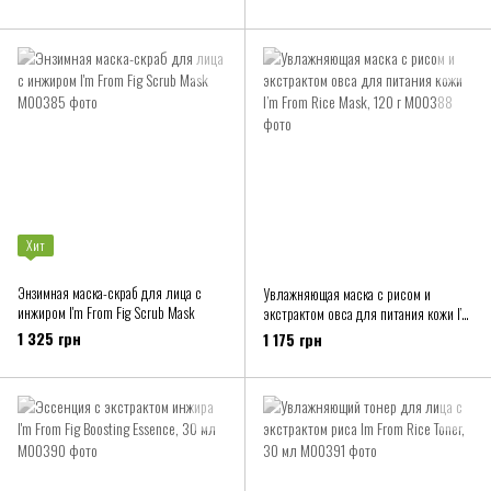
Хит
Энзимная маска-скраб для лица с
Увлажняющая маска с рисом и
инжиром I'm From Fig Scrub Mask
экстрактом овса для питания кожи I’m
From Rice Mask, 120 г
1 325 грн
1 175 грн