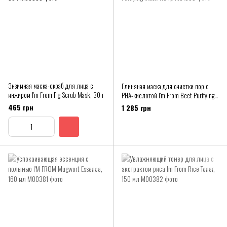
Энзимная маска-скраб для лица с
Глиняная маска для очистки пор с
инжиром I'm From Fig Scrub Mask, 30 г
PHA-кислотой I'm From Beet Purifying
Mask 110 гр
465 грн
1 285 грн