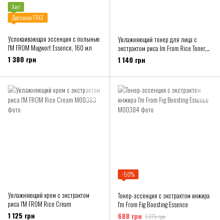
Хит
Доставка FREE
Успокаивающая эссенция с полынью
Увлажняющий тонер для лица с
I'M FROM Mugwort Essence, 160 мл
экстрактом риса Im From Rice Toner,
150 мл
1 380 грн
1 140 грн
−50%
Увлажняющий крем с экстрактом
Тонер-эссенция с экстрактом инжира
риса I'M FROM Rice Cream
I'm From Fig Boosting Essence
1 125 грн
688 грн
1 375 грн