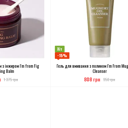
Хіт
−15%
 з інжиром I'm from Fig
Гель для вмивання з полином I'm From Mu
ing Balm
Cleanser
н
808 грн
1 375 грн
950 грн