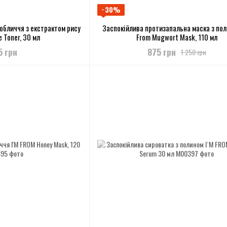
−30%
обличчя з екстрактом рису
Заспокійлива протизапальна маска з пол
e Toner, 30 мл
From Mugwort Mask, 110 мл
5 грн
875 грн
1 250 грн