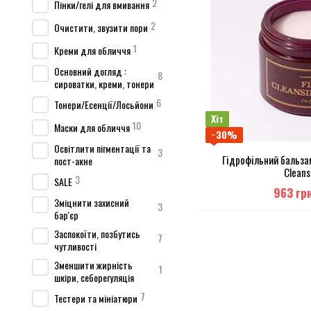
2
Пінки/гелі для вмивання
2
Очистити, звузити пори
1
Креми для обличчя
Основний догляд :
8
сироватки, креми, тонери
6
Тонери/Есенції/Лосьйони
Хіт
10
Маски для обличчя
−30%
Освітлити пігментації та
3
Гідрофільний бальзам
пост-акне
Cleans
3
SALE
963 гр
Зміцнити захисний
3
бар'єр
Заспокоїти, позбутись
7
чутливості
Зменшити жирність
1
шкіри, себорегуляція
7
Тестери та мініатюри