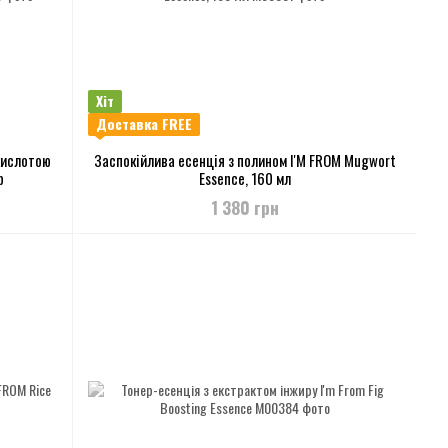
Хіт
Доставка FREE
кислотою
Заспокійлива есенція з полином I'M FROM Mugwort
р
Essence, 160 мл
1 380 грн