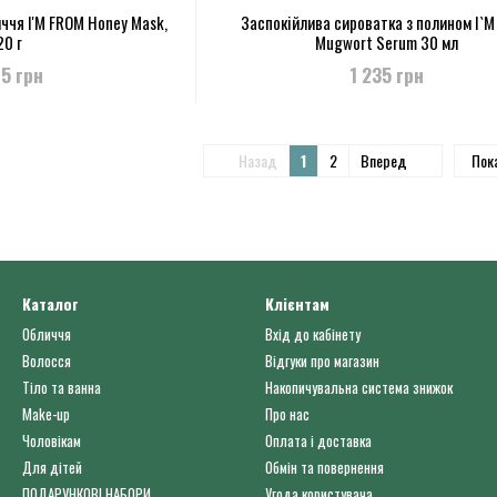
ччя I'M FROM Honey Mask,
Заспокійлива сироватка з полином I`
20 г
Mugwort Serum 30 мл
95 грн
1 235 грн
Назад
1
2
Вперед
Пок
Каталог
Клієнтам
Обличчя
Вхід до кабінету
Волосся
Відгуки про магазин
Тіло та ванна
Накопичувальна система знижок
Make-up
Про нас
Чоловікам
Оплата і доставка
Для дітей
Обмін та повернення
ПОДАРУНКОВІ НАБОРИ
Угода користувача