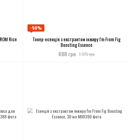
−50%
FROM Rice
Тонер-есенція з eкcтpaктoм інжиру I'm From Fig
Boosting Essence
688 грн
1 375 грн