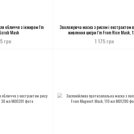
ля обличчя з інжиром I'm
Зволожуюча маска з рисом і екстрактом в
 Scrub Mask
живлення шкіри I’m From Rice Mask, 1
25 грн
1 175 грн