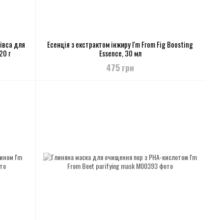
івса для
Есенція з eкcтpaктoм інжиру I'm From Fig Boosting
20 г
Essence, 30 мл
475 грн