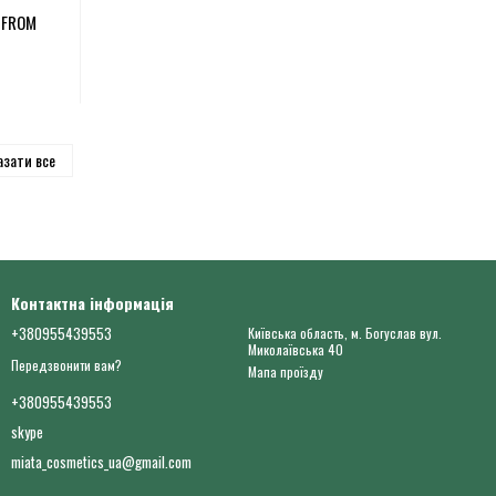
M FROM
азати все
Контактна інформація
+380955439553
Київська область, м. Богуслав вул.
Миколаївська 40
Передзвонити вам?
Мапа проїзду
+380955439553
skype
miata_cosmetics_ua@gmail.com