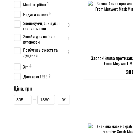
1
Мені потрібно
5
Надати сяяння
Зволожуючі, очищуючі,
9
глиняні маски
Засоби для шкіри з
1
куперозом
Позбутись сухості та
2
лущення
Заспокійлива протизапа
From Mugwort Ma
4
Хіт
39
2
Доставка FREE
Ціна, грн
Від Ціна, грн
До Ціна, грн
ОК