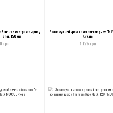
обличчя з екстрактом рису
Зволожуючий крем з екстрактом рису I'M 
 Toner, 150 мл
Cream
40 грн
1 125 грн