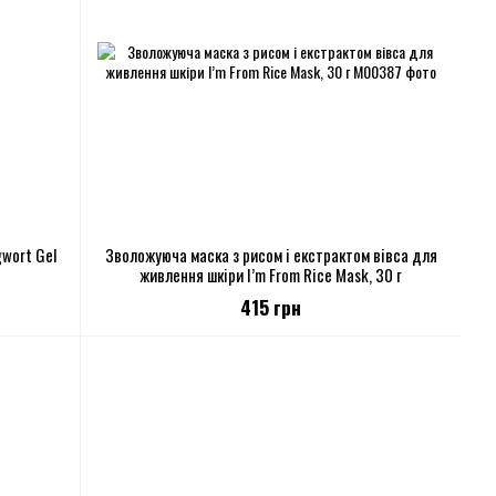
gwort Gel
Зволожуюча маска з рисом і екстрактом вівса для
живлення шкіри I’m From Rice Mask, 30 г
415 грн