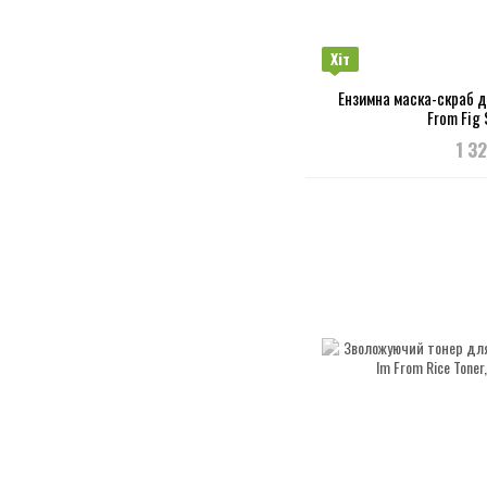
Хіт
Ензимна маска-скраб д
From Fig
1 3