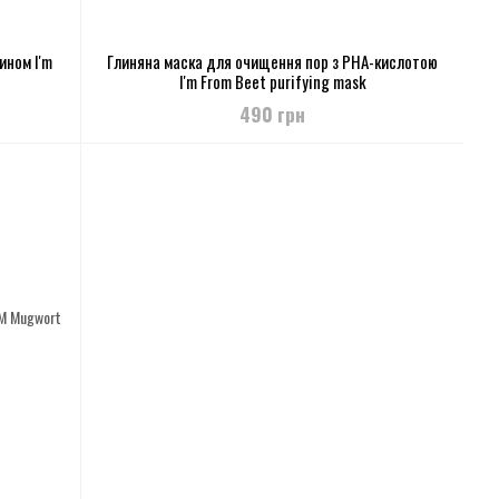
ином I'm
Глиняна маска для очищення пор з PHA-кислотою
I'm From Beet purifying mask
490 грн