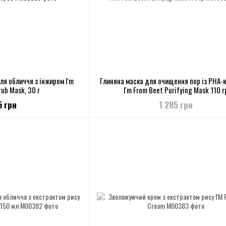
ля обличчя з інжиром I'm
Глиняна маска для очищення пор із PHA-
rub Mask, 30 г
I'm From Beet Purifying Mask 110 г
5 грн
1 285 грн