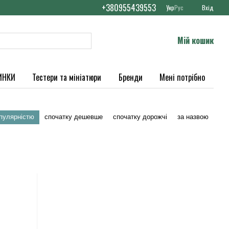
+380955439553
Укр
Рус
Вхід
Мій кошик
ИНКИ
Тестери та мініатюри
Бренди
Мені потрібно
опулярністю
спочатку дешевше
спочатку дорожчі
за назвою