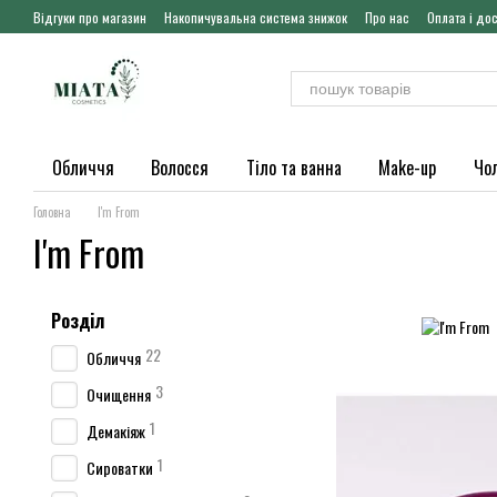
Перейти до основного контенту
Відгуки про магазин
Накопичувальна система знижок
Про нас
Оплата і до
Обличчя
Волосся
Тіло та ванна
Make-up
Чо
Головна
I'm From
I'm From
Розділ
22
Обличчя
3
Очищення
1
Демакіяж
1
Сироватки