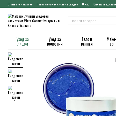
Перейти к основному контенту
Отзывы о магазине
Накопительная система скидок
О нас
Оплата и достав
Уход за
Уход за
Тело и
Make
лицом
волосами
ванная
up