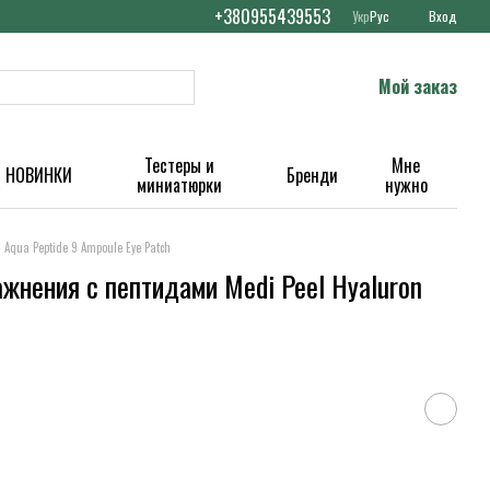
+380955439553
Укр
Рус
Вход
Мой заказ
Тестеры и
Мне
НОВИНКИ
Бренди
миниатюрки
нужно
 Aqua Peptide 9 Ampoule Eye Patch
ажнения с пептидами Medi Peel Hyaluron