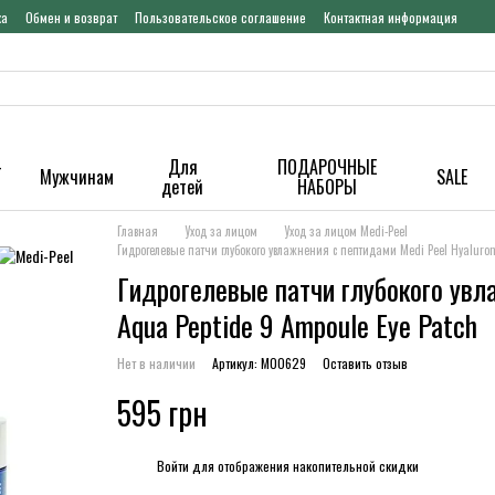
ка
Обмен и возврат
Пользовательское соглашение
Контактная информация
-
Для
ПОДАРОЧНЫЕ
Мужчинам
SALE
детей
НАБОРЫ
Главная
Уход за лицом
Уход за лицом Medi-Peel
Гидрогелевые патчи глубокого увлажнения с пептидами Medi Peel Hyaluron
Гидрогелевые патчи глубокого увл
Aqua Peptide 9 Ampoule Eye Patch
Нет в наличии
Артикул: M00629
Оставить отзыв
595 грн
%
Войти
для отображения накопительной скидки