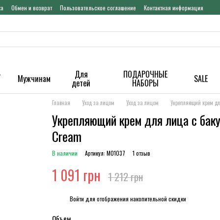
ка
Обмен и возврат
Пользовательское соглашение
Контактная информация
-
Для
ПОДАРОЧНЫЕ
Мужчинам
SALE
детей
НАБОРЫ
Главная
Уход за лицом
Уход за лицом
Укрепляющий крем для
Укрепляющий крем для лица с бакуч
Cream
В наличии
Артикул: M01037
1 отзыв
1 091 грн
1 212 грн
%
Войти
для отображения накопительной скидки
Объем