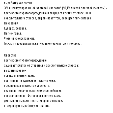
выработку коллагена.
3% инкапсулированной элаговой кислоты* (*0,1% чистой элаговой кислоты) -
противостоит фотоповреждению и защищает клетки от старения и
окислительного стресса, выравнивает тон, освещает пигментацию.
Показания
Купероз/розацеа.
Пигментация.
Фото- и хроностарение.
Тусклая и шершавая кожа (неравномерный тон и текстура).
Свойства:
противостоит фотоповреждению;
защищает клетки от старения и окислительного стресса;
выравнивает тон;
освещает пигментацию;
притягивает и удерживает влагу в коже;
обеспечивая упругость и упругость;
оказывает мощное осветительное действие;
восстанавливает фотоповрежденную кожу;
уменьшает выраженность гиперпигментации;
стимулирует выработку коллагена.