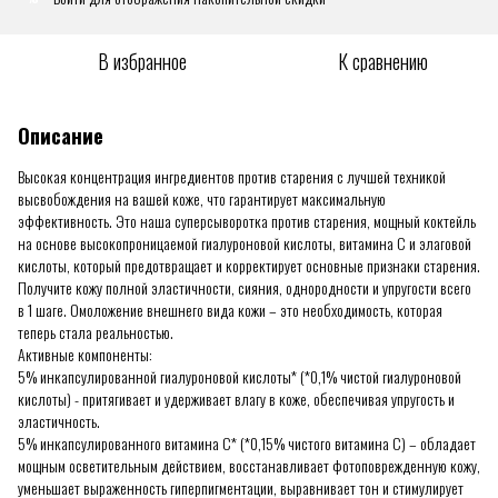
В избранное
К сравнению
Описание
Высокая концентрация ингредиентов против старения с лучшей техникой
высвобождения на вашей коже, что гарантирует максимальную
эффективность. Это наша суперсыворотка против старения, мощный коктейль
на основе высокопроницаемой гиалуроновой кислоты, витамина С и элаговой
кислоты, который предотвращает и корректирует основные признаки старения.
Получите кожу полной эластичности, сияния, однородности и упругости всего
в 1 шаге. Омоложение внешнего вида кожи – это необходимость, которая
теперь стала реальностью.
Активные компоненты:
5% инкапсулированной гиалуроновой кислоты* (*0,1% чистой гиалуроновой
кислоты) - притягивает и удерживает влагу в коже, обеспечивая упругость и
эластичность.
5% инкапсулированного витамина С* (*0,15% чистого витамина С) – обладает
мощным осветительным действием, восстанавливает фотоповрежденную кожу,
уменьшает выраженность гиперпигментации, выравнивает тон и стимулирует