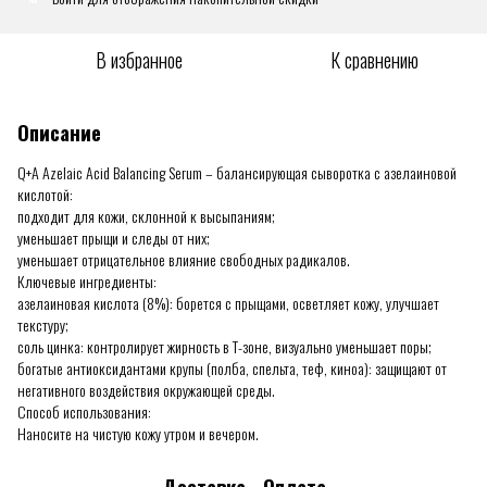
В избранное
К сравнению
Описание
Q+A Azelaic Acid Balancing Serum – балансирующая сыворотка с азелаиновой
кислотой:
подходит для кожи, склонной к высыпаниям;
уменьшает прыщи и следы от них;
уменьшает отрицательное влияние свободных радикалов.
Ключевые ингредиенты:
азелаиновая кислота (8%): ​​борется с прыщами, осветляет кожу, улучшает
текстуру;
соль цинка: контролирует жирность в Т-зоне, визуально уменьшает поры;
богатые антиоксидантами крупы (полба, спельта, теф, киноа): защищают от
негативного воздействия окружающей среды.
Способ использования:
Наносите на чистую кожу утром и вечером.