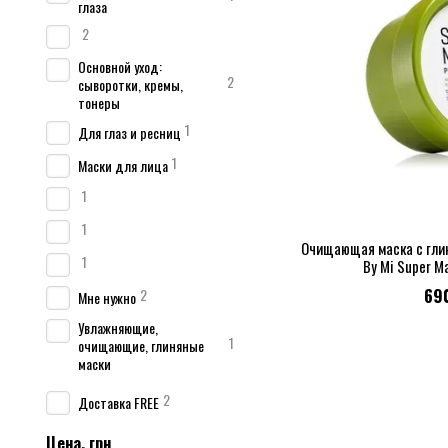
глаза
2
Основной уход:
2
сыворотки, кремы,
тонеры
1
Для глаз и ресниц
1
Маски для лица
1
1
Очищающая маска с гли
1
By Mi Super M
69
2
Мне нужно
Увлажняющие,
1
очищающие, глиняные
маски
2
Доставка FREE
Цена, грн