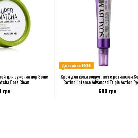
Доставка FREE
ной для сужения пор Some
Крем для кожи вокруг глаз с ретинолом S
atcha Pore Clean
Retinol Intense Advanced Triple Action E
0 грн
690 грн