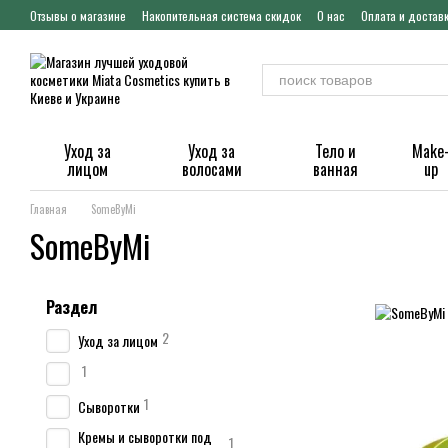
Перейти к основному контенту
Отзывы о магазине
Накопительная система скидок
О нас
Оплата и достав
Уход за
Уход за
Тело и
Make
лицом
волосами
ванная
up
Главная
SomeByMi
SomeByMi
Раздел
2
Уход за лицом
1
1
Сыворотки
Кремы и сыворотки под
1