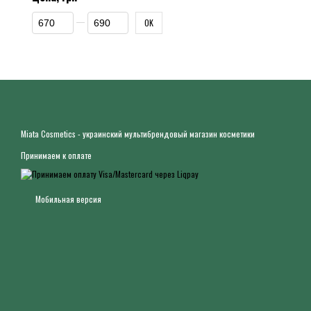
От Цена, грн
До Цена, грн
OK
Miata Cosmetics - украинский мультибрендовый магазин косметики
Принимаем к оплате
Мобильная версия