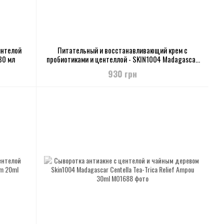
интелой
Питательный и восстанавливающий крем с
30 мл
пробиотиками и центеллой - SKIN1004 Madagascar
Centella Probio-Cica Enrich Cream, 50 мл
930 грн