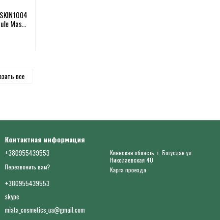
 SKIN1004
ule Mask
азать все
Контактная информация
+380955439553
Киевская область, г. Богуслав ул.
Николаевская 40
Перезвонить вам?
Карта проезда
+380955439553
skype
miata_cosmetics_ua@gmail.com