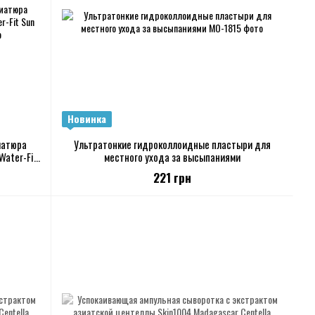
Новинка
иатюра
Ультратонкие гидроколлоидные пластыри для
Water-Fit
местного ухода за высыпаниями
221 грн