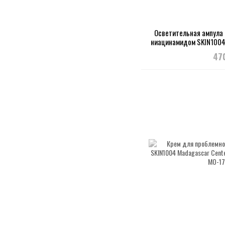
Осветительная ампула 
ниацинамидом SKIN1004 
Brightening 
47