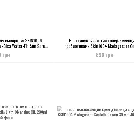
ая сыворотка SKIN1004
Восстанавливающий тонер-эссенци
u-Cica Water-Fit Sun Serum
пробиотиками Skin1004 Madagascar Ce
+ PA++++
Probio-Cica Essence Toner 210 мл
0 грн
890 грн