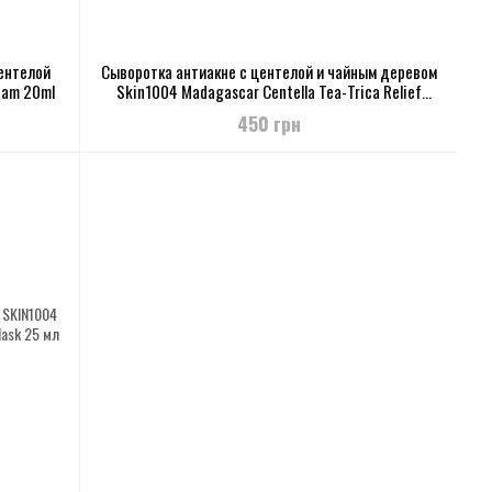
ентелой
Сыворотка антиакне с центелой и чайным деревом
oam 20ml
Skin1004 Madagascar Centella Tea-Trica Relief
Ampou 30ml
450 грн