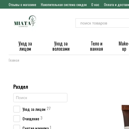
Перейти к основному контенту
Отзывы о магазине
Накопительная система скидок
О нас
Оплата и достав
Уход за
Уход за
Тело и
Make
лицом
волосами
ванная
up
Главная
Раздел
27
Уход за лицом
3
Очищение
1
Снятие макияжа