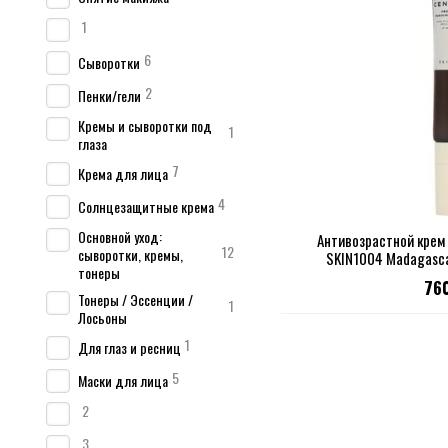
1
6
Сыворотки
2
Пенки/гели
Кремы и сыворотки под
1
глаза
7
Крема для лица
4
Солнцезащитные крема
Основной уход:
Антивозрастной крем 
12
сыворотки, кремы,
SKIN1004 Madagascar
тонеры
Bakuchiol E
76
Тонеры / Эссенции /
1
Лосьоны
1
Для глаз и ресниц
5
Маски для лица
2
3