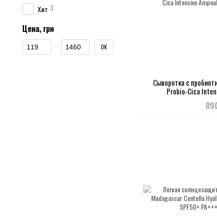
3
Хит
Цена, грн
От Цена, грн
До Цена, грн
OK
Сыворотка с пробиоти
Probio-Cica Inten
89