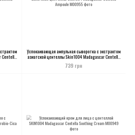
кстрактом
Успокаивающая ампульная сыворотка с экстрактом
 Centella
азиатской центеллы Skin1004 Madagascar Centella
Ampoule
739 грн