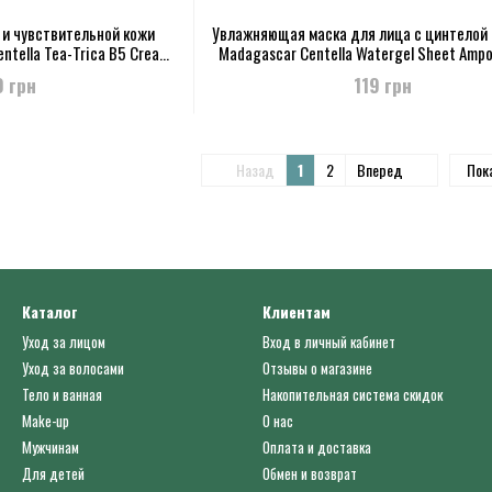
 и чувствительной кожи
Увлажняющая маска для лица с цинтелой
ntella Tea-Trica B5 Cream
Madagascar Centella Watergel Sheet Ampo
5 мл
25 мл
0 грн
119 грн
Назад
1
2
Вперед
Пок
Каталог
Клиентам
Уход за лицом
Вход в личный кабинет
Уход за волосами
Отзывы о магазине
Тело и ванная
Накопительная система скидок
Make-up
О нас
Мужчинам
Оплата и доставка
Для детей
Обмен и возврат