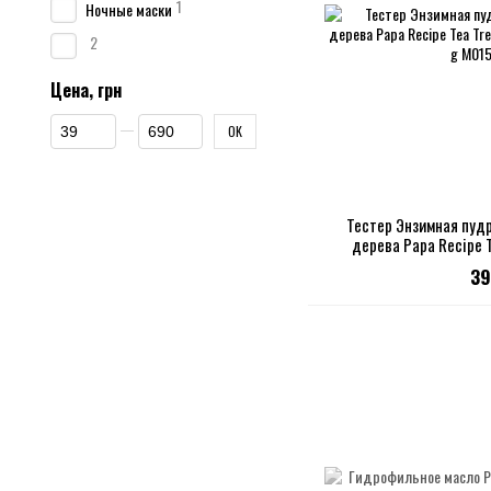
1
Ночные маски
2
Цена, грн
От Цена, грн
До Цена, грн
OK
Тестер Энзимная пудр
дерева Papa Recipe 
Cleans
39