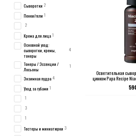
2
Сыворотки
1
Пенки/гели
2
1
Крема для лица
Основной уход:
4
сыворотки, кремы,
тонеры
Тонеры / Эссенции /
1
Лосьоны
Осветительная сывор
4
цинком Papa Recipe Nia
Энзимная пудра
59
1
Уход за губами
1
3
1
3
Тестеры и миниатюрки