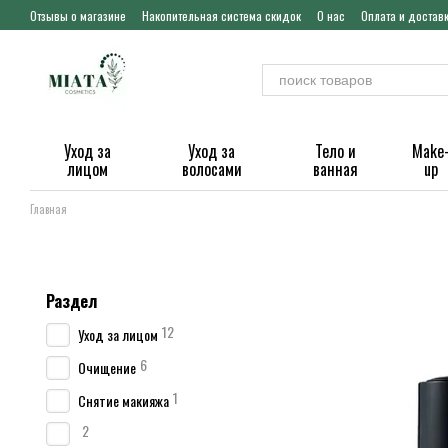
Перейти к основному контенту
Отзывы о магазине
Накопительная система скидок
О нас
Оплата и достав
Уход за
Уход за
Тело и
Make
лицом
волосами
ванная
up
Главная
Раздел
12
Уход за лицом
6
Очищение
1
Снятие макияжа
2