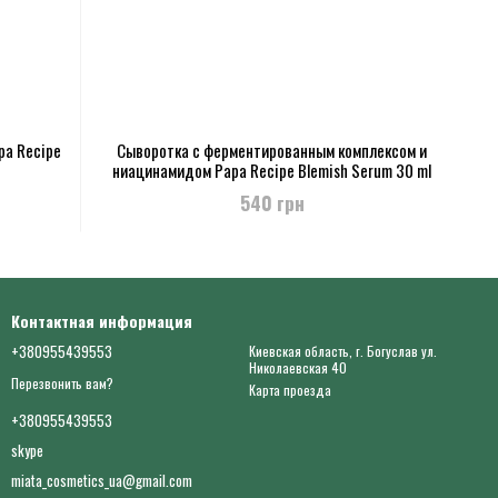
pa Recipe
Сыворотка с ферментированным комплексом и
ниацинамидом Papa Recipe Blemish Serum 30 ml
540 грн
Контактная информация
+380955439553
Киевская область, г. Богуслав ул.
Николаевская 40
Перезвонить вам?
Карта проезда
+380955439553
skype
miata_cosmetics_ua@gmail.com