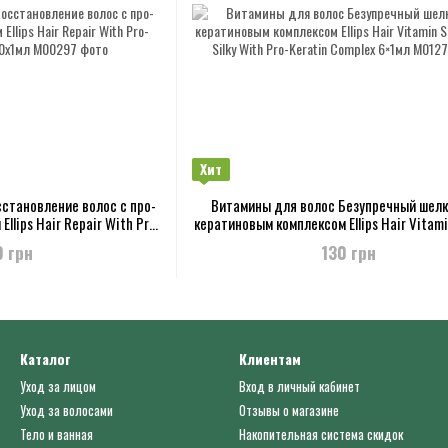
Хит
становление волос с про-
Витамины для волос Безупречный шелк 
llips Hair Repair With Pro-
кератиновым комплексом Ellips Hair Vitam
mplex 50х1мл
and Silky With Pro-Keratin Complex 6
9 грн
130 грн
Каталог
Клиентам
Уход за лицом
Вход в личный кабинет
Уход за волосами
Отзывы о магазине
Тело и ванная
Накопительная система скидок