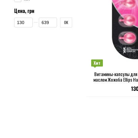
Цена, грн
От Цена, грн
До Цена, грн
OK
Хит
Витамины-капсулы для 
маслом Жожоба Ellips Hai
шт 
13