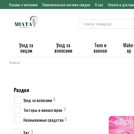
Перейти к основному контенту
Отзывы о магазине
Накопительная система скидок
О нас
Оплата и достав
Уход за
Уход за
Тело и
Make
лицом
волосами
ванная
up
Главная
Раздел
5
Уход за волосами
3
Тестеры и миниатюрки
5
Несмываемые средства
3
Хит