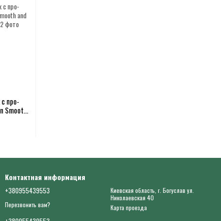
с про-
in Smooth
×1мл
Контактная информация
+380955439553
Киевская область, г. Богуслав ул.
Николаевская 40
Перезвонить вам?
Карта проезда