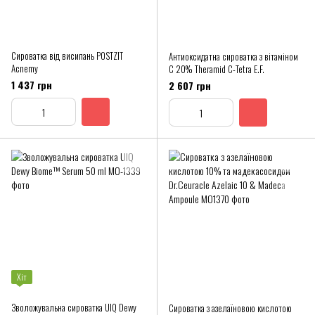
Сироватка від висипань POSTZIT
Антиоксидатна сироватка з вітаміном
Acnemy
С 20% Theramid C-Tetra E.F.
1 437 грн
2 607 грн
Хіт
Зволожувальна сироватка UIQ Dewy
Сироватка з азелаїновою кислотою