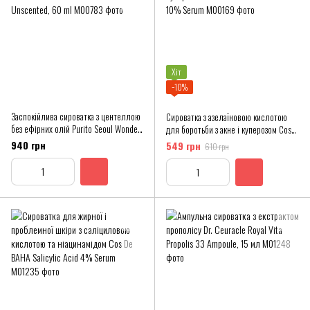
Хіт
−10%
Заспокійлива сироватка з центеллою
Сироватка з азелаїновою кислотою
без ефірних олій Purito Seoul Wonder
для боротьби з акне і куперозом Cos
Releaf Centella Serum Unscented, 60
De Baha Azelaic Acid 10% Serum
940 грн
549 грн
610 грн
ml