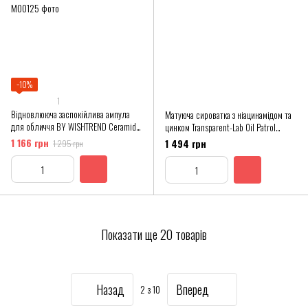
−10%
1
Відновлююча заспокійлива ампула
Матуюча сироватка з ніацинамідом та
для обличчя BY WISHTREND Ceramide
цинком Transparent-Lab Oil Patrol
Milky Ampoule 30 мл
Serum
1 166 грн
1 494 грн
1 295 грн
Показати ще 20 товарів
Назад
Вперед
2
з 10