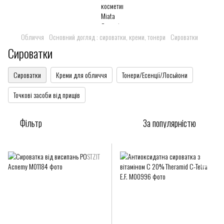
Обличчя
Основний догляд : сироватки, креми, тонери
Сироватки
Сироватки
Сироватки
Креми для обличчя
Тонери/Есенції/Лосьйони
Точкові засоби від прищів
Фільтр
За популярністю