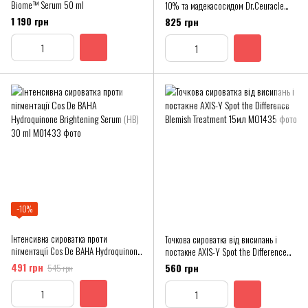
Biome™ Serum 50 ml
10% та мадекасосидом Dr.Ceuracle
Azelaic 10 & Madeca Ampoule
1 190 грн
825 грн
−10%
Інтенсивна сироватка проти
Точкова сироватка від висипань і
пігментації Cos De BAHA Hydroquinone
постакне AXIS-Y Spot the Difference
Brightening Serum (HB) 30 ml
Blemish Treatment 15мл
491 грн
560 грн
545 грн