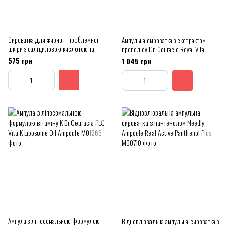
Сироватка для жирної і проблемної
Ампульна сироватка з екстрактом
шкіри з саліциловою кислотою та
прополісу Dr. Ceuracle Royal Vita
ніацинамідом Сos De BAHA Salicylic
Propolis 33 Ampoule, 15 мл
575 грн
1 045 грн
Acid 4% Serum
Ампула з ліпосомальною формулою
Відновлювальна ампульна сироватка з