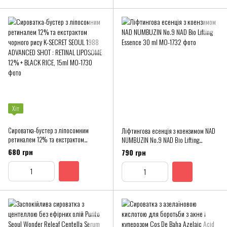
Хіт
Сироватка-бустер з ліпосомним
Ліфтингова есенція з коензимом NAD
ретиналем 12% та екстрактом
NUMBUZIN No.9 NAD Bio Lifting
чорного рису K-SECRET SEOUL 1988
Essence 30 ml
680 грн
790 грн
ADVANCED SHOT : RETINAL LIPOSOME
12% + BLACK RICE, 15ml