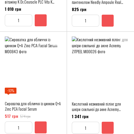
вітаміну K Dr.Ceuracle PLC Vita K
пантенолом Needly Ampoule Real
Liposome Oil Ampoule
Active Panthenol Plus
1 010 грн
825 грн
−10%
Сироватка для обличчя із цинком Q+A
Кислотний незмивний пілінг для
Zinc PCA Facial Serum
шкіри схильної до акне Acnemy
ZITPEEL
517 грн
1 341 грн
574 грн