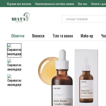
Перейти до основного контенту
Відгуки про магазин
Накопичувальна система знижок
Про нас
Оплата і до
Обличчя
Волосся
Тіло та ванна
Make-up
Чо