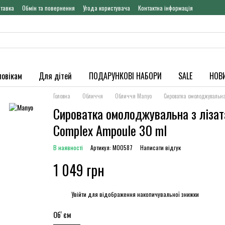
ставка
Обмін та повернення
Угода користувача
Контактна інформація
ловікам
Для дітей
ПОДАРУНКОВІ НАБОРИ
SALE
НОВ
Головна
Обличчя
Обличчя Manyo
Сироватка омолоджувальна
Сироватка омолоджувальна з лізат
Complex Ampoule 30 ml
В наявності
Артикул: M00587
Написати відгук
1 049 грн
%
Увійти
для відображення накопичувальної знижки
Обʼєм