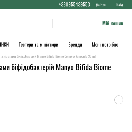
+380955439553
Укр
Рус
Вхід
Мій кошик
ИНКИ
Тестери та мініатюри
Бренди
Мені потрібно
 з лізатами біфідобактерій Manyo Bifida Biome Complex Ampoule 30 ml
ами біфідобактерій Manyo Bifida Biome