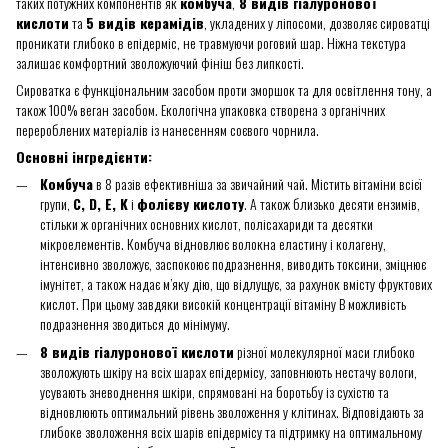
таких потужних компонентів як
комбуча
,
8 видів гіалуронової
кислоти
та
5 видів керамідів
, укладених у ліпосоми, дозволяє сироватці
проникати глибоко в епідерміс, не травмуючи роговий шар. Ніжна текстура
залишає комфортний зволожуючий фініш без липкості.
Сироватка є функціональним засобом проти зморшок та для освітлення тону, а
також 100% веган засобом. Екологічна упаковка створена з органічних
перероблених матеріалів із нанесенням соєвого чорнила.
Основні інгредієнти:
Комбуча
в 8 разів ефективніша за звичайний чай. Містить вітаміни всієї
групи,
С, D, E, K
і
фолієву кислоту
. А також близько десяти ензимів,
стільки ж органічних основних кислот, полісахариди та десятки
мікроелементів. Комбуча відновлює волокна еластину і колагену,
інтенсивно зволожує, заспокоює подразнення, виводить токсини, зміцнює
імунітет, а також надає м’яку дію, що відлущує, за рахунок вмісту фруктових
кислот. При цьому завдяки високій концентрації вітаміну В можливість
подразнення зводиться до мінімуму.
8 видів гіалуронової кислоти
різної молекулярної маси глибоко
зволожують шкіру на всіх шарах епідермісу, заповнюють нестачу вологи,
усувають зневоднення шкіри, спрямовані на боротьбу із сухістю та
відновлюють оптимальний рівень зволоження у клітинах. Відповідають за
глибоке зволоження всіх шарів епідермісу та підтримку на оптимальному