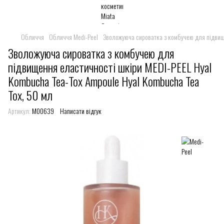
Обличчя
Обличчя Medi-Peel
Зволожуюча сироватка з комбучею для підвище
Зволожуюча сироватка з комбучею для
підвищення еластичності шкіри MEDI-PEEL Hyal
Kombucha Tea-Tox Ampoule Hyal Kombucha Tea
Tox, 50 мл
Артикул:
M00639
Написати відгук