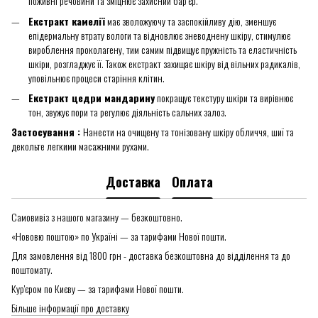
поживні речовини та зміцнює захисний бар’єр.
Екстракт камелії
має зволожуючу та заспокійливу дію, зменшує
епідермальну втрату вологи та відновлює зневоднену шкіру, стимулює
вироблення проколагену, тим самим підвищує пружність та еластичність
шкіри, розгладжує її. Також екстракт захищає шкіру від вільних радикалів,
уповільнює процеси старіння клітин.
Екстракт цедри мандарину
покращує текстуру шкіри та вирівнює
тон, звужує пори та регулює діяльність сальних залоз.
Застосування :
Нанести на очищену та тонізовану шкіру обличчя, шиї та
декольте легкими масажними рухами.
Доставка
Оплата
Самовивіз з нашого магазину — безкоштовно.
«Нововю поштою» по Україні — за тарифами Нової пошти.
Для замовлення від 1800 грн - доставка безкоштовна до відділення та до
поштомату.
Кур'єром по Києву — за тарифами Нової пошти.
Більше інформації про доставку