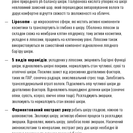
рівні природного ph-балансу шкіри. Гіалуронова кислота утворює на шкірі
невловимий захисний шар, який перешкоджає випаровуванню вологи та
дарує комфортне відчуття свіжості та зволоженості на обличчі.
Liposome
– це мікроскопічні сфери, які містять активні компоненти
косметики та транспортують їх глибоко в шкіру. Оболонка ліпосом за
складом схожа на мембрани клітин епідермісу, тому активи косметики,
укладені в ліпосоми, працюють на клітинному рівні. Ліпосоми також
використовуються як самостійний компонент відновлення ліпідного
бар’єру шкіри.
5 видів керамідів
, укладених у ліпосоми, зміцнюють бар’єрні функції
шкіри, відновлюють шкірні покриви, нормалізують стан чутливої, сухої та
атопічної шкіри. Посилює захист від агресивних дратівливих факторів,
таких як ПАР, сонячна радіація, окислювальний стрес тощо. Запобігають
трансепідермальній втраті вологи. Підсилюють опір чутливої шкіри до
дратівливих факторів. Відновлюють пошкоджені ділянки шкіри (сонячні
опіки, сухість, ксероз, хімічні опіки тощо). Розгладжують зморшки,
зволожують та нормалізують стан вікової шкіри.
Ферментований екстракт рису
робить шкіру гладкою, ніжною та
шовковистою. Зволожує шкіру, активізує обмінні процеси та розгладжує
зморшки. Відновлює, живить шкіру, запобігає появі зморшок. Насичений
амінокислотами та мінералами, екстракт рису дає шкірі необхідні їй