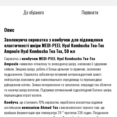
До обраного
Порівняти
Опис
Зволожуюча сироватка з комбучею для підвищення
еластичності шкіри MEDI-PEEL Hyal Kombucha Tea-Tox
Ampoule Hyal Kombucha Tea Tox, 50 мл
Сироватка з
комбучею MEDI-PEEL Hyal Kombucha Tea-Tox
Ampoule
«оживляє» втомлену та зневоднену шкіру, наповнює її здоровим
сяйвом. Зміцнює шкіру, робить її більш щільною та пружною, заспокоює
подразнення. Сироватка забезпечує потужний антиоксидантний захист,
нейтралізує агресивну дію навколишнього середовища та перешкоджає
руйнуванню клітин. Знімає почервоніння та запалення, покращує тон обличчя
та насичує шкіру вологою. Підтримує оптимальний гідроліпідний баланс шкіри,
перешкоджає втраті вологи.
Комбуча
, що становить 70% сироватки, вироблена всесвітньо відомою
англійською
компанією Ahmad Tea
з високоякісного чорного чаю, що
пройшов ферментацію при температурі 29 ° протягом 336 годин. Поєднання