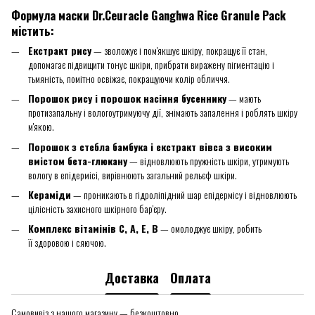
Формула маски Dr.Ceuracle Ganghwa Rice Granule Pack
містить:
Екстракт рису
— зволожує і пом'якшує шкіру, покращує її стан,
допомагає підвищити тонус шкіри, прибрати виражену пігментацію і
тьмяність, помітно освіжає, покращуючи колір обличчя.
Порошок рису і порошок насіння бусеннику
— мають
протизапальну і вологоутримуючу дії, знімають запалення і роблять шкіру
м'якою.
Порошок з стебла бамбука і екстракт вівса з високим
вмістом бета-глюкану
— відновлюють пружність шкіри, утримують
вологу в епідермісі, вирівнюють загальний рельєф шкіри.
Кераміди
— проникають в гідроліпідний шар епідермісу і відновлюють
цілісність захисного шкірного бар'єру.
Комплекс вітамінів C, A, E, B
— омолоджує шкіру, робить
її здоровою і сяючою.
Доставка
Оплата
Самовивіз з нашого магазину — безкоштовно.