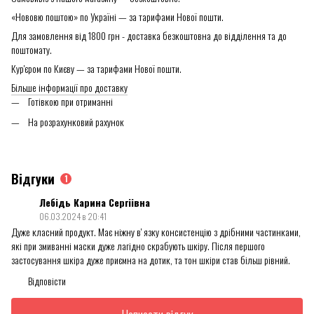
«Нововю поштою» по Україні — за тарифами Нової пошти.
Для замовлення від 1800 грн - доставка безкоштовна до відділення та до
поштомату.
Кур'єром по Києву — за тарифами Нової пошти.
Більше інформації про доставку
Готівкою при отриманні
На розрахунковий рахунок
Відгуки
1
Лебідь Карина Сергіівна
06.03.2024 в 20:41
Дуже класний продукт. Має ніжну вʼязку консистенцію з дрібними частинками,
які при змиванні маски дуже лагідно скрабують шкіру. Після першого
застосування шкіра дуже приємна на дотик, та тон шкіри став більш рівний.
Відповісти