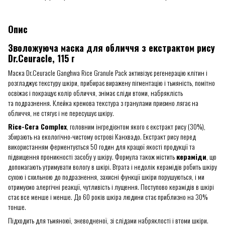
Опис
Зволожуюча маска для обличчя з екстрактом рису
Dr.Ceuracle, 115 г
Маска Dr.Ceuracle Ganghwa Rice Granule Pack активізує регенерацію клітин і
розгладжує текстуру шкіри, прибирає виражену пігментацію і тьмяність, помітно
освіжає і покращує колір обличчя, знімає сліди втоми, набряклість
та подразнення. Клейка кремова текстура з гранулами приємно лягає на
обличчя, не стягує і не пересушує шкіру.
Rice-Cera Complex
, головним інгредієнтом якого є екстракт рису (30%),
збирають на екологічно-чистому острові Канхвадо. Екстракт рису перед
використанням ферментується 50 годин для кращої якості продукції та
підвищення проникності засобу у шкіру. Формула також містить
кераміди
, що
допомагають утримувати вологу в шкірі. Втрата і недолік керамідів робить шкіру
сухою і схильною до подразнення, захисні функції шкіри порушуються, і ми
отримуємо алергічні реакції, чутливість і лущення. Поступово керамідів в шкірі
стає все менше і менше. До 60 років шкіра людини стає приблизно на 30%
тонше.
Підходить для тьмяноюї, зневодненої, зі слідами набряклості і втоми шкіри.