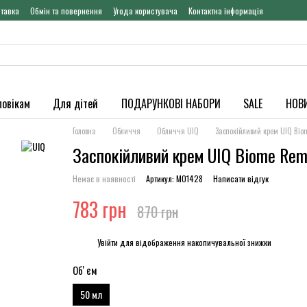
ставка
Обмін та повернення
Угода користувача
Контактна інформація
ловікам
Для дітей
ПОДАРУНКОВІ НАБОРИ
SALE
НОВ
Головна
Обличчя
Обличчя UIQ
Заспокійливий крем UIQ Bio
Заспокійливий крем UIQ Biome Re
Немає в наявності
Артикул: МО1428
Написати відгук
783 грн
870 грн
%
Увійти
для відображення накопичувальної знижки
Обʼєм
50 мл