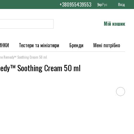
+380955439553
Укр
Рус
Вхід
Мій кошик
ИНКИ
Тестери та мініатюри
Бренди
Мені потрібно
me Remedy™ Soothing Cream 50 ml
medy™ Soothing Cream 50 ml