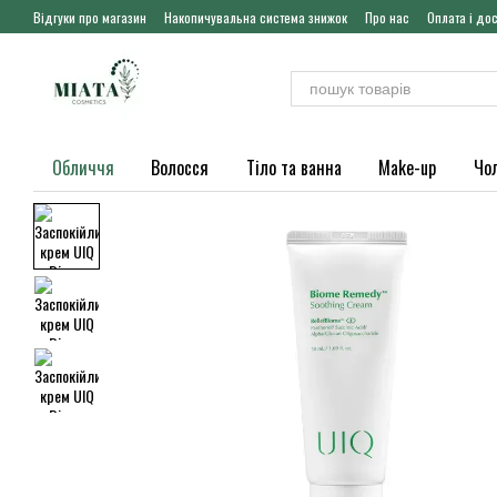
Перейти до основного контенту
Відгуки про магазин
Накопичувальна система знижок
Про нас
Оплата і до
Обличчя
Волосся
Тіло та ванна
Make-up
Чо