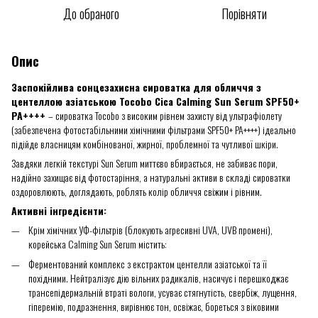
До обраного
Порівняти
Опис
Заспокійлива сонцезахисна сироватка для обличчя з
центеллою азіатською Tocobo Cica Calming Sun Serum SPF50+
PA++++
– cироватка Tocobo з високим рівнем захисту від ультрафіолету
(забезпечена фотостабільними хімічними фільтрами SPF50+ PA++++) ідеально
підійде власницям комбінованої, жирної, проблемної та чутливої шкіри.
Завдяки легкій текстурі Sun Serum миттєво вбирається, не забиває пори,
надійно захищає від фотостаріння, а натуральні активи в складі сироватки
оздоровлюють, доглядають, роблять колір обличчя свіжим і рівним.
Активні інгредієнти:
Крім хімічних УФ-фільтрів (блокують агресивні UVA, UVB промені),
корейська Calming Sun Serum містить:
Ферментований комплекс з екстрактом центелли азіатської та її
похідними. Нейтралізує дію вільних радикалів, насичує і перешкоджає
трансепідермальній втраті вологи, усуває стягнутість, свербіж, лущення,
гіперемію, подразнення, вирівнює тон, освіжає, бореться з віковими