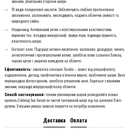
змінами, уповільнює старіння шкіри.
10 видів гіалуронової кислоти. Забезпечують глибоке пролонговане
зволоження, заспокоюють, омолоджують, надають обличчю свіжості та
природного сяйва.
Ніацинамід. Антивіковий актив з освітлювальними властивостями,
вирівнює тон, згладжує мікрорельєф, звужує пори, підвищує пружність,
еластичність шкіри.
Екстракт алое. Підсушує активні висипання, заспокоює, дезодорує, чинить
антисептичний і протизапальний вплив, запобігає появі сального блиску,
чорних цяток і закритих комедонів на обличчі.
Ефективність:
сироватка-санскрін Tocobo – захист від ультрафіолету,
оздоровлення, догляд, профілактика в’янення жирної, проблемної шкіри. Вона
перешкоджає фотостарінню, запобігає утворенню акне, бореться з віковими
змінами, покращує мікрорельєф/колір обличчя.
Спосіб застосування:
тонким рівномірним шаром розподіляйте кілька
крапель Calming Sun Serum по чистій тонізованій шкірі під час ранкової б’юті-
рутини. У міських умовах захисне покриття не потребує оновлення.
Доставка
Оплата