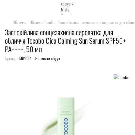
Обличчя
Обличчя Tocobo
Заспокійлива сонцезахисна сироватка для обличч
Заспокійлива сонцезахисна сироватка для
обличчя Tocobo Cica Calming Sun Serum SPF50+
PA++++, 50 мл
Артикул:
M01024
Написати відгук