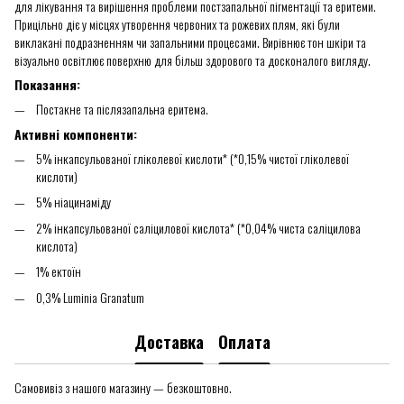
для лікування та вирішення проблеми постзапальної пігментації та еритеми.
Прицільно діє у місцях утворення червоних та рожевих плям, які були
виклакані подразненням чи запальними процесами. Вирівнює тон шкіри та
візуально освітлює поверхню для більш здорового та досконалого вигляду.
Показання:
Постакне та післязапальна еритема.
Активні компоненти:
5% інкапсульованої гліколевої кислоти* (*0,15% чистої гліколевої
кислоти)
5% ніацинаміду
2% інкапсульованої саліцилової кислота* (*0,04% чиста саліцилова
кислота)
1% ектоїн
0,3% Luminia Granatum
Доставка
Оплата
Самовивіз з нашого магазину — безкоштовно.