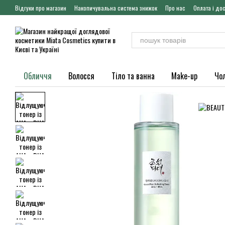
Перейти до основного контенту
Відгуки про магазин
Накопичувальна система знижок
Про нас
Оплата і до
Обличчя
Волосся
Тіло та ванна
Make-up
Чо