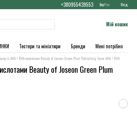
+380955439553
Укр
Рус
Вхід
Мій кошик
ИНКИ
Тестери та мініатюри
Бренди
Мені потрібно
онер із AHA + BHA кислотами Beauty of Joseon Green Plum Refreshing Toner AHA + BHA
ислотами Beauty of Joseon Green Plum