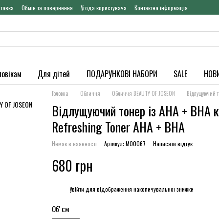
ставка
Обмін та повернення
Угода користувача
Контактна інформація
ловікам
Для дітей
ПОДАРУНКОВІ НАБОРИ
SALE
НОВ
Головна
Обличчя
Обличчя BEAUTY OF JOSEON
Відлущуючий т
Відлущуючий тонер із AHA + BHA к
Refreshing Toner AHA + BHA
Немає в наявності
Артикул: M00067
Написати відгук
680 грн
%
Увійти
для відображення накопичувальної знижки
Обʼєм