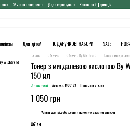
ставка
Обмін та повернення
Угода користувача
Контактна інформація
ловікам
Для дітей
ПОДАРУНКОВІ НАБОРИ
SALE
НОВ
Головна
Обличчя
Обличчя By Wishtrend
Тонер з мигдалевою 
Тонер з мигдалевою кислотою By W
150 мл
В наявності
Артикул: M00133
Написати відгук
1 050 грн
%
Увійти
для відображення накопичувальної знижки
Обʼєм