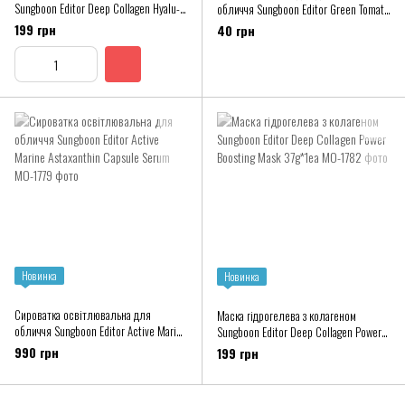
Sungboon Editor Deep Collagen Hyalu-
обличчя Sungboon Editor Green Tomato
B5 Hydrating Mask 37g*1ea
Deep Pore Clean Enzyme Powder Wash
199 грн
40 грн
1.5g*1шт
Новинка
Новинка
Сироватка освітлювальна для
Маска гідрогелева з колагеном
обличчя Sungboon Editor Active Marine
Sungboon Editor Deep Collagen Power
Astaxanthin Capsule Serum
Boosting Mask 37g*1ea
990 грн
199 грн