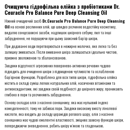
Очищуюча гідрофільна олійка з пробіотиками Dr.
Ceuracle Pro Balance Pure Deep Cleansing Oil
Ніжний очищуючий засіб
Dr.Ceuracle Pro Balance Pure Deep Cleansing
Oil
на основі рослинних олій, що швидко розчиняє водостійку косметику,
видаляє сонцезахисні засоби, надлишок шкірного себуму, пил та інші
забруднення, не порушуючи при цьому захисний бар’єр шкіри.
При додаванні води перетворюється в нежирне молочко, яке легко та без
залишку змивається. Після вмивання шкіра залишається ідеально чистою,
приємно зволоженою та збалансованою.
Завдяки відсутності агресивних поверхнево-активних речовин чудово
підходить для очищення шкіри з підвищеною чутливістю та ослабленою
бар’єрною функцією. Розроблена для всіх типів шкіри, гідрофільна олійка
містить в складі суміш легких натуральних олій, насичених вітамінами та
антиоксидантами, які завдяки своїй подібності до шкірного жиру, проникають
глибоко в пори та розчиняють забруднення.
Основу складає олія з насіння соняшнику, яка має нульовий індекс
комедогенності, тому не забиває пори. Завдяки високому вмісту лінолевої
кислоти, яка входить до складу церамідів рогового шару, олія з насіння
соняшника має чудові емолентні властивості, зміцнює захисну функцію шкіри,
попереджаючи зневоднення, робить шкіру м’якою та гладенькою.