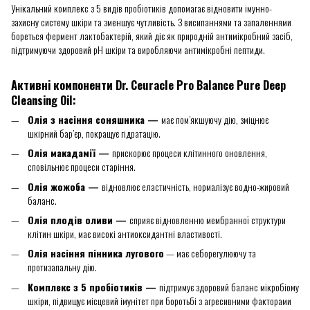
Унікальний комплекс з 5 видів пробіотиків допомагає відновити імунно-
захисну систему шкіри та зменшує чутливість. З висипаннями та запаленнями
бореться фермент лактобактерій, який діє як природній антимікробний засіб,
підтримуючи здоровий pH шкіри та виробляючи антимікробні пептиди.
Активні компоненти Dr. Ceuracle Pro Balance Pure Deep
Cleansing Oil:
Олія з насіння соняшника —
має пом’якшуючу дію, зміцнює
шкірний бар’єр, покращує гідратацію.
Олія макадамії —
прискорює процеси клітинного оновлення,
сповільнює процеси старіння.
Олія жожоба —
відновлює еластичність, нормалізує водно-жировий
баланс.
Олія плодів оливи —
сприяє відновленню мембранної структури
клітин шкіри, має високі антиоксидантні властивості.
Олія насіння пінника лугового
— має себорегулюючу та
протизапальну дію.
Комплекс з 5 пробіотиків —
підтримує здоровий баланс мікробіому
шкіри, підвищує місцевий імунітет при боротьбі з агресивними факторами