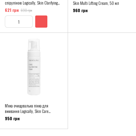
спіруліною Logically, Skin Clarifying
Skin Multi Lifting Cream, 50 мл
Green Mask, 100 мл
621 грн
960 грн
690 грн
М’яка очищувальна пінка для
вмивання Logically, Skin Care
Cleansing Foam
950 грн