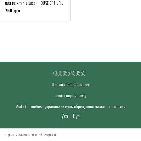
для всіх типів шкіри HOUSE OF HUR
Purifying Cleansing Balm
750 грн
+380955439553
Контактна інформація
Повна версія сайту
Miata Cosmetics - український мультибрендовий магазин косметики
Укр
Рус
Інтернет-магазин створений з Хорошоп