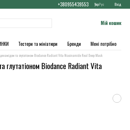
+380955439553
Укр
Рус
Вхід
Мій кошик
ИНКИ
Тестери та мініатюри
Бренди
Мені потрібно
ацинамідом та глутатіоном Biodance Radiant Vita Niacinamide Real Deep Mask
а глутатіоном Biodance Radiant Vita