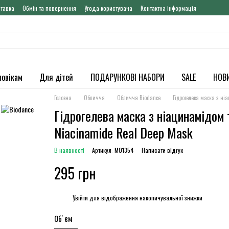
ставка
Обмін та повернення
Угода користувача
Контактна інформація
ловікам
Для дітей
ПОДАРУНКОВІ НАБОРИ
SALE
НОВ
Головна
Обличчя
Обличчя Biodance
Гідрогелева маска з ні
Гідрогелева маска з ніацинамідом т
Niacinamide Real Deep Mask
В наявності
Артикул: M01354
Написати відгук
295 грн
%
Увійти
для відображення накопичувальної знижки
Обʼєм