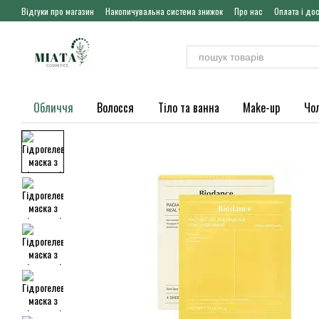
Перейти до основного контенту
Відгуки про магазин
Накопичувальна система знижок
Про нас
Оплата і до
Обличчя
Волосся
Тіло та ванна
Make-up
Чо