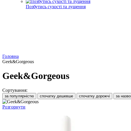
Позбутись сухості та лущення
Головна
Geek&Gorgeous
Geek&Gorgeous
Сортування:
за популярністю
спочатку дешевше
спочатку дорожчі
за назв
Розгорнути