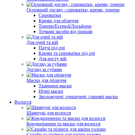
Основний догляд : сироватки, креми, тонери
Сироватки
Креми для обличчя
Тонери/Есенції/Лосьйони
Точкові засоби від прищів
Для очей та вій
Патчі під очі
Креми та сироватки під очі
Для росту вій
Догляд за губами
Маски для обличчя
Тканинні маски
Нічні маски
Зволожуючі, очищуючі, глиняні маски
Волосся
Шампуні для волосся
Кондиціонери та маски для волосся
Скраби та пілінги для шкіри голови