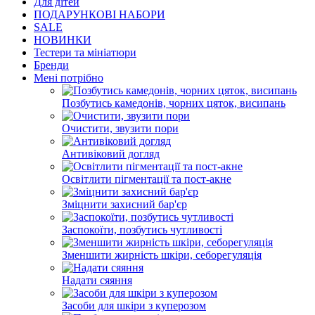
Для дітей
ПОДАРУНКОВІ НАБОРИ
SALE
НОВИНКИ
Тестери та мініатюри
Бренди
Мені потрібно
Позбутись камедонів, чорних цяток, висипань
Очистити, звузити пори
Антивіковий догляд
Освітлити пігментації та пост-акне
Зміцнити захисний бар'єр
Заспокоїти, позбутись чутливості
Зменшити жирність шкіри, себорегуляція
Надати сяяння
Засоби для шкіри з куперозом