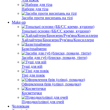
Для ніжок
Набори для тіла
Засоби проти висипань на тілі
Make-up
Тональні основи (ББ/СС креми, кушони)
Хайлайтери/Бронзери/Рум'яна/Консиллери
Бази/праймери
Засоби для губ (блиски, помади, тінти)
Туші для вій
Тіні для повік
Оформлення брів (олівці, помадки)
Косметички
Підводки/олівці для очей
Чоловікам