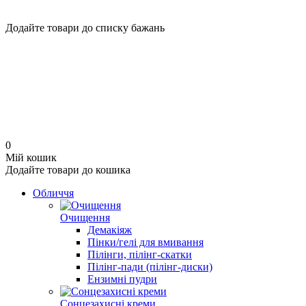
Додайте товари до списку бажань
0
Мій кошик
Додайте товари до кошика
Обличчя
Очищення
Демакіяж
Пінки/гелі для вмивання
Пілінги, пілінг-скатки
Пілінг-пади (пілінг-диски)
Ензимні пудри
Сонцезахисні креми