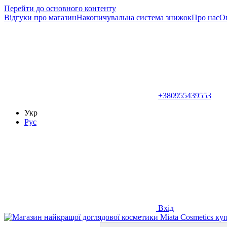
Перейти до основного контенту
Відгуки про магазин
Накопичувальна система знижок
Про нас
Оп
+380955439553
Укр
Рус
Вхід