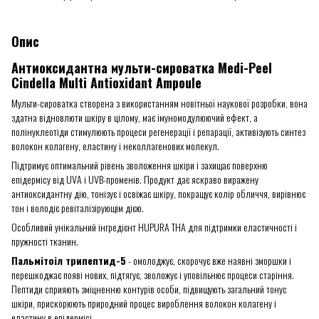
Опис
Антиоксидантна мульти-сироватка Medi-Peel
Cindella Multi Antioxidant Ampoule
Мульти-сироватка створена з використанням новітньої наукової розробки, вона
здатна відновлюти шкіру в цілому, має імуномодулюючий ефект, а
полінуклеотіди стимулюють процеси регенерації і репарації, активізують синтез
волокон колагену, еластину і неколлагенових молекул.
Підтримує оптимальний рівень зволоження шкіри і захищає поверхню
епідермісу від UVА і UVB-променів. Продукт дає яскраво виражену
антиоксидантну дію, тонізує і освіжає шкіру, покращує колір обличчя, вирівнює
тон і володіє ревіталізірующім дією.
Особливий унікальний інгредієнт HUPURA THA для підтримки еластичності і
пружності тканин.
Пальмітоіл трипептид-5
- омолоджує, скорочує вже наявні зморшки і
перешкоджає появі нових, підтягує, зволожує і уповільнює процеси старіння.
Пептиди сприяють зміцненню контурів особи, підвищують загальний тонус
шкіри, прискорюють природний процес вироблення волокон колагену і
еластину в епідермісі.