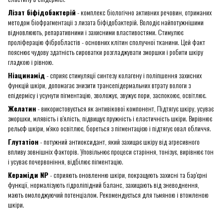
Лізат біфідобактерій
- комплекс біологічно активних речовин, отриманих
методом біофрагментаціі з лизата біфідобактерій. Володіє найпотужнішими
відновлюють, репаративними і захисними властивостями. Стимулює
проліферацію фібробластів - основних клітин сполучної тканини. Цей факт
пояснює чудову здатність сироватки розгладжувати зморшки і робити шкіру
гладкою і рівною.
Ніацинамід
- сприяє стимуляції синтезу колагену і поліпшення захисних
функцій шкіри, допомагає знизити трансепідермальних втрату вологи з
епідермісу і усунути пігментацію, зволожує, звужує пори, заспокоює, освітлює.
Желатин
- використовується як антивікової компонент, Підтягує шкіру, усуває
зморшки, млявість і в'ялість, підвищує пружність і еластичність шкіри. Вирівнює
рельєф шкіри, м'яко освітлює, бореться з пігментацією і підтягує овал обличчя.
Глутатіон
- потужний антиоксидант, який захищає шкіру від агресивного
впливу зовнішніх факторів. Уповільнює процеси старіння, тонізує, вирівнює тон
і усуває почервоніння, відбілює пігментацію.
Кераміди NP
- сприяють оновленню шкіри, покращують захисні та бар'єрні
функції, нормалізують гідроліпідний баланс, захищають від зневоднення,
мають омолоджуючий потенціалом. Рекомендується для тьмяною і втомленою
шкіри.