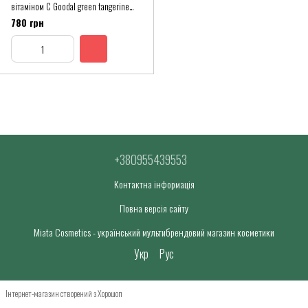
вітаміном С Goodal green tangerine
vita c dark circle eye cream 30ml
780 грн
+380955439553
Контактна інформація
Повна версія сайту
Miata Cosmetics - український мультибрендовий магазин косметики
Укр
Рус
Інтернет-магазин створений з Хорошоп