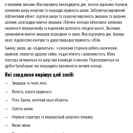
із віковими змінами. Має виражену омолоджуючу дію, значно ущільнює тканини,
наповнює шкіру енергією та покращує пружність шкіри. Забезпечує виражений
ліфтинговий ефект, підтягує шкіру та скорочує виразність зморшок та шкірних
заломів, розгладжує мімічні зморшки. Ліфтинг-есенція ефективно заповнює
нерівності мікрорельєфу та відновлює цілісність ліпідної мантії. Зволожує,
заповнюючи мімічні зморшки зсередини та зовні. Має підтягуючу дію, формує
овал, підкреслює контури та дарує природну пружність і об'єм.
Тьмяну, шкіру, що «задихається», з ознаками старіння робить насиченою,
пружною, повертає здорове сяйво, надає м'якість і шовковистість. М'яка
текстура активується на шкірі при взаємодії із киснем. Перетворюється на
дрібні бульбашки, які покращують проникність активів есенції.
Які завдання вирішує цей засіб:
Зморшки та тонкі лінії.
В'ялість, втрата пружності.
Птоз, брили, нечіткий овал обличчя.
Сухість шкіри.
Нерівна структура та мікрорельєф шкірного покриву.
Вікові зміни.