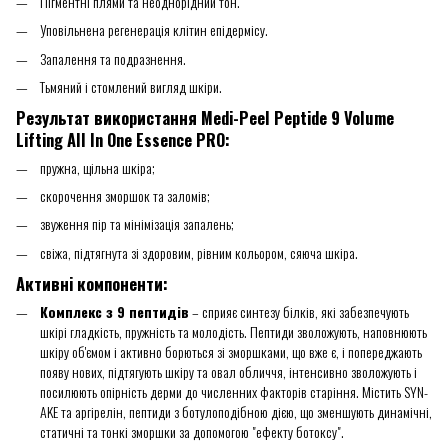
Пігментні плями та неоднорідний тон.
Уповільнена регенерація клітин епідермісу.
Запалення та подразнення.
Тьмяний і стомлений вигляд шкіри.
Результат використання Medi-Peel Peptide 9 Volume
Lifting All In One Essence PRO:
пружна, щільна шкіра;
скорочення зморшок та заломів;
звуження пір та мінімізація запалень;
свіжа, підтягнута зі здоровим, рівним кольором, сяюча шкіра.
Активні компоненти:
Комплекс з 9 пептидів
– сприяє синтезу білків, які забезпечують
шкірі гладкість, пружність та молодість. Пептиди зволожують, наповнюють
шкіру об'ємом і активно борються зі зморшками, що вже є, і попереджають
появу нових, підтягують шкіру та овал обличчя, інтенсивно зволожують і
посилюють опірність дерми до численних факторів старіння. Містить SYN-
AKE та аргірелін, пептиди з ботулоподібною дією, що зменшують динамічні,
статичні та тонкі зморшки за допомогою "ефекту ботоксу".