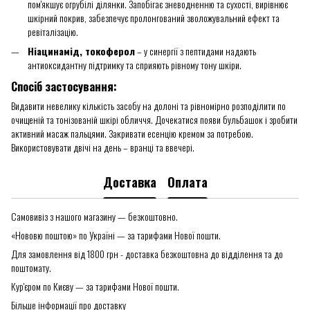
пом'якшує огрубілі ділянки. Запобігає зневодненню та сухості, вирівнює
шкірний покрив, забезпечує пролонгований зволожувальний ефект та
ревіталізацію.
Ніацинамід, токоферол
– у синергії з пептидами надають
антиоксидантну підтримку та сприяють рівному тону шкіри.
Спосіб застосування:
Видавити невелику кількість засобу на долоні та рівномірно розподілити по
очищеній та тонізованій шкірі обличчя. Дочекатися появи бульбашок і зробити
активний масаж пальцями. Закривати есенцію кремом за потребою.
Використовувати двічі на день – вранці та ввечері.
Доставка
Оплата
Самовивіз з нашого магазину — безкоштовно.
«Нововю поштою» по Україні — за тарифами Нової пошти.
Для замовлення від 1800 грн - доставка безкоштовна до відділення та до
поштомату.
Кур'єром по Києву — за тарифами Нової пошти.
Більше інформації про доставку