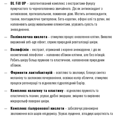
BL Fill UP
– запатентований комплекс з екстрактами фукусу
пухирчастого та чорноголовника звичайного. Діє як антиоксидант з
антивіковою, протизапальною, поживною дією. Містить антиоксиданти,
таніни, пентациклічні тритерпени, бета-каротин, ефірні олії та рутин, які
наповнюють шкіру живильними елементами, усувають сухість та
зневоднення.
Полімолочна кислота
– стимулює процес оновлення клітин. Виявляє
виражений anti-age ефект, сприяє природній ревіталізації шкіри.
Волюфілін
– екстракт, отриманий з кореня анемаррени, і діє як
косметичний ліпофілінг – наповнює об'ємом клітини, але без ін'єкцій.
Робить шкіру більш пружною та еластичною, наповненою природним
об'ємом.
Ферменти лактобактерій
– освітлює та зволожує, блокує синтез
меланіну та заспокоює почервоніння, освіжає колір обличчя, стимулює
процеси регенерації та відновлює гідроліпідний бар'єр.
Комплекс колагену та еластину
– відновлює пружність та
еластичність тканин, усуває дрібні зморшки, зміцнює та вирівнює
мікрорельєф поверхні шкіри.
Комплекс гіалуронової кислоти
– забезпечує рівномірне
зволоження всіх шарів епідермісу. Усуває лущення, згладжує шорсткість та